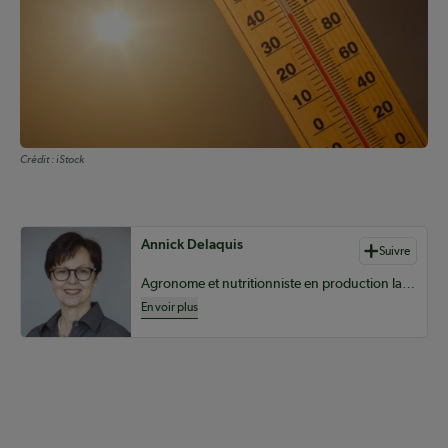
Crédit :
iStock
Auteurs de contenu
Annick Delaquis
Suivre
Agronome et nutritionniste en production laitière chez Sollio Agriculture
En voir plus