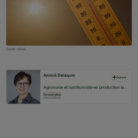
Crédit :
iStock
Auteurs de contenu
Annick Delaquis
Suivre
Agronome et nutritionniste en production laitière chez Sollio Agriculture
En voir plus