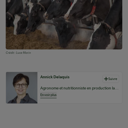
Crédit :
Luce Morin
Auteurs de contenu
Annick Delaquis
Suivre
Agronome et nutritionniste en production laitière chez Sollio Agriculture
En voir plus