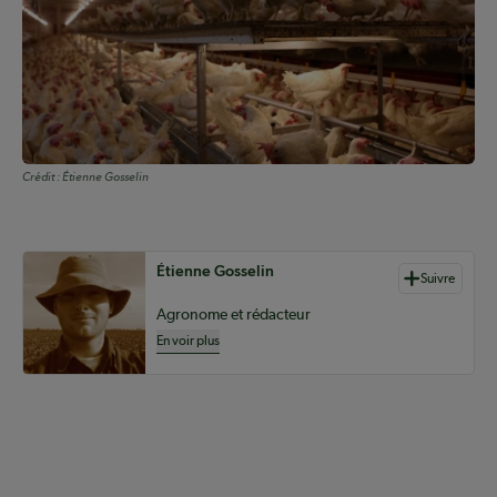
Crédit :
Étienne Gosselin
Auteurs de contenu
Étienne Gosselin
Suivre
Agronome et rédacteur
En voir plus