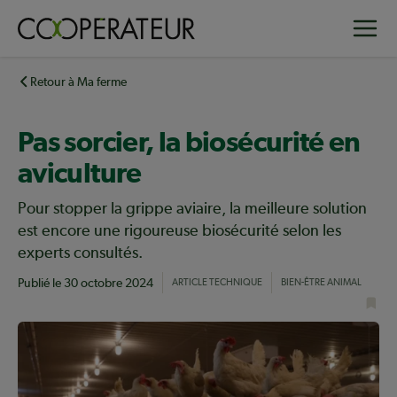
Aller
Toggle
au
contenu
principal
Retour à Ma ferme
Pas sorcier, la biosécurité en
aviculture
Pour stopper la grippe aviaire, la meilleure solution
est encore une rigoureuse biosécurité selon les
experts consultés.
Publié le
30 octobre 2024
ARTICLE TECHNIQUE
BIEN-ÊTRE ANIMAL