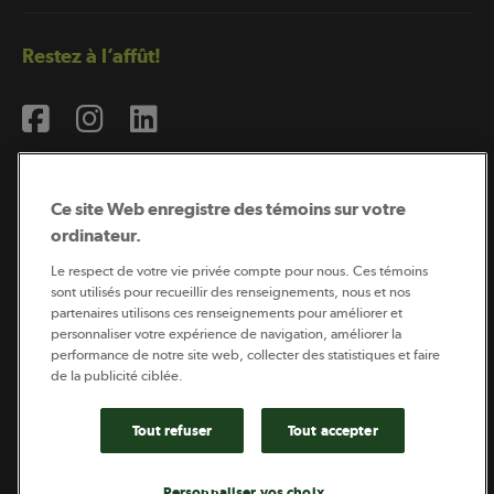
Restez à l’affût!
Ce site Web enregistre des témoins sur votre
ordinateur.
Abonnement à l’infolettre
Le respect de votre vie privée compte pour nous. Ces témoins
sont utilisés pour recueillir des renseignements, nous et nos
partenaires utilisons ces renseignements pour améliorer et
personnaliser votre expérience de navigation, améliorer la
Coopérateur est publié par Sollio Groupe Coopératif.
performance de notre site web, collecter des statistiques et faire
Il est l’outil d’information de la coopération agricole
de la publicité ciblée.
québécoise.
Tout refuser
Tout accepter
Footer
Politique de vie privée
Personnaliser vos choix