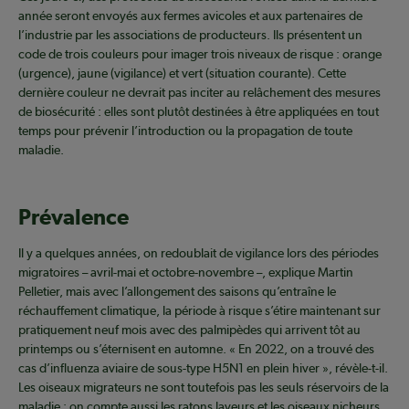
année seront envoyés aux fermes avicoles et aux partenaires de
l’industrie par les associations de producteurs. Ils présentent un
code de trois couleurs pour imager trois niveaux de risque : orange
(urgence), jaune (vigilance) et vert (situation courante). Cette
dernière couleur ne devrait pas inciter au relâchement des mesures
de biosécurité : elles sont plutôt destinées à être appliquées en tout
temps pour prévenir l’introduction ou la propagation de toute
maladie.
Prévalence
Il y a quelques années, on redoublait de vigilance lors des périodes
migratoires – avril-mai et octobre-novembre –, explique Martin
Pelletier, mais avec l’allongement des saisons qu’entraîne le
réchauffement climatique, la période à risque s’étire maintenant sur
pratiquement neuf mois avec des palmipèdes qui arrivent tôt au
printemps ou s’éternisent en automne. « En 2022, on a trouvé des
cas d’influenza aviaire de sous-type H5N1 en plein hiver », révèle-t-il.
Les oiseaux migrateurs ne sont toutefois pas les seuls réservoirs de la
maladie : on compte aussi les ratons laveurs et les oiseaux nicheurs