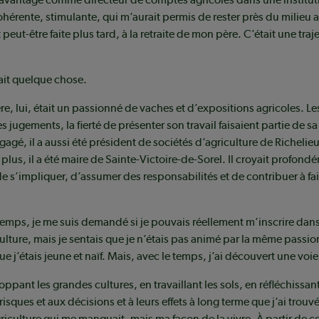
ohérente, stimulante, qui m’aurait permis de rester près du milieu a
t peut-être faite plus tard, à la retraite de mon père. C’était une traj
ait quelque chose.
, lui, était un passionné de vaches et d’expositions agricoles. Le
s jugements, la fierté de présenter son travail faisaient partie de sa
agé, il a aussi été président de sociétés d’agriculture de Richelieu
plus, il a été maire de Sainte-Victoire-de-Sorel. Il croyait profond
e s’impliquer, d’assumer des responsabilités et de contribuer à fai
mps, je me suis demandé si je pouvais réellement m’inscrire dans
iculture, mais je sentais que je n’étais pas animé par la même passio
ue j’étais jeune et naïf. Mais, avec le temps, j’ai découvert une voie
oppant les grandes cultures, en travaillant les sols, en réfléchissan
risques et aux décisions et à leurs effets à long terme que j’ai trou
agriculture qui me manquait, mais ma façon de la vivre. À partir de 