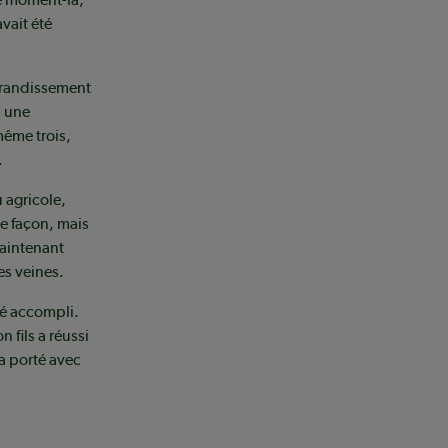
vait été
agrandissement
, une
même trois,
.
 agricole,
e façon, mais
maintenant
es veines.
té accompli.
 fils a réussi
 a porté avec