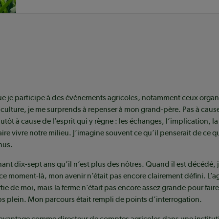
e je participe à des événements agricoles, notamment ceux organi
iculture, je me surprends à repenser à mon grand-père. Pas à cau
utôt à cause de l’esprit qui y règne : les échanges, l’implication, la 
faire vivre notre milieu. J’imagine souvent ce qu’il penserait de ce 
nus.
ant dix-sept ans qu’il n’est plus des nôtres. Quand il est décédé, j
À ce moment-là, mon avenir n’était pas encore clairement défini. L’a
rtie de moi, mais la ferme n’était pas encore assez grande pour fair
ps plein. Mon parcours était rempli de points d’interrogation.
avantage comme directeur de comptes agricoles dans une instituti