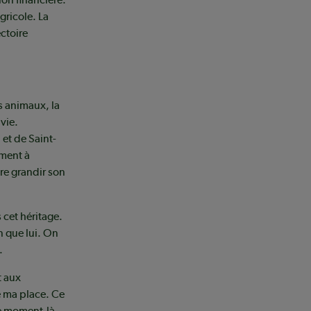
gricole. La
ectoire
s animaux, la
 vie.
 et de Saint-
ément à
re grandir son
 cet héritage.
n que lui. On
.
t aux
vé ma place. Ce
ce moment-là,