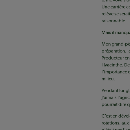
Une carrière c
relève se serai
raisonnable.
Mais il manqu
Mon grand-père
préparation, le
Producteur eng
Hyacinthe. De 
l’importance d
milieu.
Pendant longte
J’aimais l’agr
pourrait dire q
C’est en dével
rotations, aux 
n’était pas l’