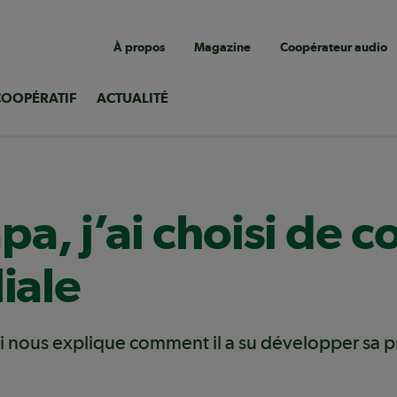
Navigation
À propos
Magazine
Coopérateur audio
utilitaire
COOPÉRATIF
ACTUALITÉ
a, j’ai choisi de c
iale
nous explique comment il a su développer sa pro