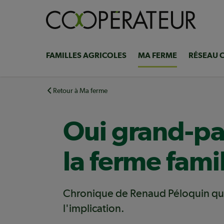
Aller
au
contenu
principal
FAMILLES AGRICOLES
MA FERME
RÉSEAU 
Navigation
principale
Retour à Ma ferme
Oui grand-pap
la ferme famil
Chronique de Renaud Péloquin qui 
l'implication.