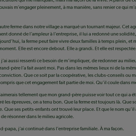
 pouvais m’engager pleinement, à ma manière, sans renier ce qui m’a
autre ferme dans notre village a marqué un tournant majeur. Cet 
ent donné de l’ampleur à l’entreprise, il lui a redonné une solidité
jourd’hui, la ferme peut faire vivre deux familles à temps plein, et 
ment. Elle est encore debout. Elle a grandi. Et elle est respectée
 j’ai aussi ressenti ce besoin de m’impliquer, de redonner au milieu
d-père l’a fait avant moi. Pas dans les mêmes lieux ni de la mêm
onviction. Que ce soit par la coopérative, les clubs-conseils ou 
ai compris que cet engagement fait partie de moi. Qu’il coule dans m
’aimerais tellement que mon grand-père puisse voir tout ce qui a é
ré les épreuves, on a tenu bon. Que la ferme est toujours là. Que son
e. Que ses petits-enfants ont trouvé leur place. Et que le nom qu’il
e de résonner dans le milieu agricole.
nd-papa, j’ai continué dans l’entreprise familiale. À ma façon.