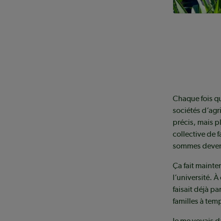
Chaque fois qu
sociétés d’agr
précis, mais pl
collective de 
sommes deve
Ça fait mainten
l’université. 
faisait déjà pa
familles à tem
Je me voyais d