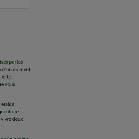
sés par les
se d’un moment
fierté
que nous
’étais à
griculture
e vivre deux
on financière.