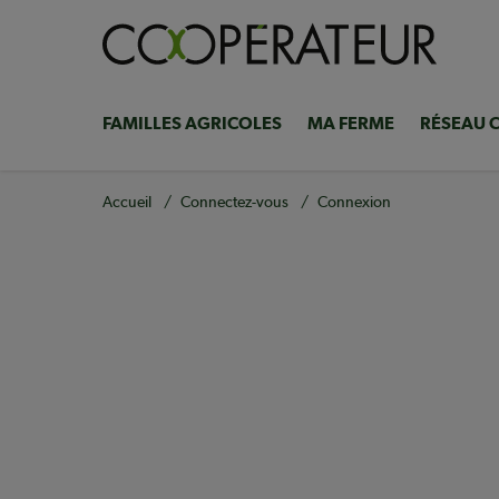
Aller
au
contenu
principal
FAMILLES AGRICOLES
MA FERME
RÉSEAU 
Navigation
principale
Fil
Accueil
Connectez-vous
Connexion
d'Ariane