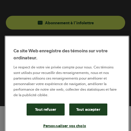
Abonnement à l’infolettre
Coopérateur est publié par Sollio Groupe Coopératif.
Il est l’outil d’information de la coopération agricole
Ce site Web enregistre des témoins sur votre
québécoise.
ordinateur.
Le respect de votre vie privée compte pour nous. Ces témoins
sont utilisés pour recueillir des renseignements, nous et nos
partenaires utilisons ces renseignements pour améliorer et
Footer
personnaliser votre expérience de navigation, améliorer la
Politique de vie privée
performance de notre site web, collecter des statistiques et faire
legal
© 2026 - Coopérateur - Tous droits réservés
de la publicité ciblée.
Tout refuser
Tout accepter
Personnaliser vos choix