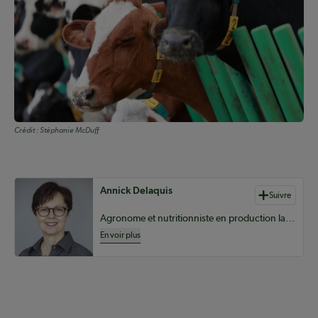
Crédit :
Stéphanie McDuff
Auteurs de contenu
Annick Delaquis
Suivre
Agronome et nutritionniste en production laitière chez Sollio Agriculture
En voir plus