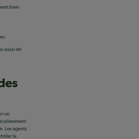
oient bien
des.
s aussi de
 des
er un
iculièrement
n. Les agents
rôler la