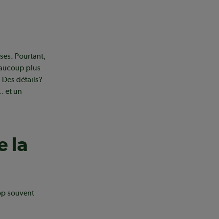
ses. Pourtant,
beaucoup plus
. Des détails?
… et un
e la
rop souvent