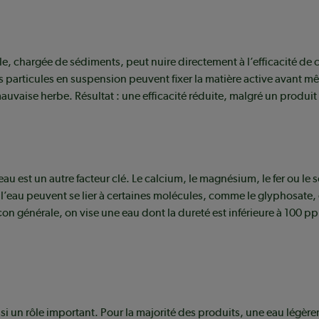
e, chargée de sédiments, peut nuire directement à l’efficacité de c
s particules en suspension peuvent fixer la matière active avant m
mauvaise herbe. Résultat : une efficacité réduite, malgré un produit
’eau est un autre facteur clé. Le calcium, le magnésium, le fer ou le
l’eau peuvent se lier à certaines molécules, comme le glyphosate,
açon générale, on vise une eau dont la dureté est inférieure à 100 p
si un rôle important. Pour la majorité des produits, une eau légèr