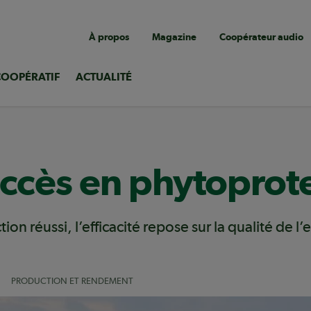
Navigation
À propos
Magazine
Coopérateur audio
utilitaire
COOPÉRATIF
ACTUALITÉ
uccès en phytoprot
n réussi, l’efficacité repose sur la qualité de l’
PRODUCTION ET RENDEMENT