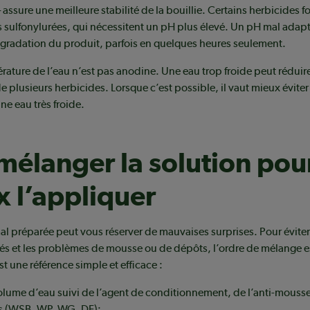
– assure une meilleure stabilité de la bouillie. Certains herbicides 
 sulfonylurées, qui nécessitent un pH plus élevé. Un pH mal adap
égradation du produit, parfois en quelques heures seulement.
érature de l’eau n’est pas anodine. Une eau trop froide peut réduire
 plusieurs herbicides. Lorsque c’est possible, il vaut mieux éviter
ne eau très froide.
mélanger la solution pou
 l’appliquer
al préparée peut vous réserver de mauvaises surprises. Pour éviter
és et les problèmes de mousse ou de dépôts, l’ordre de mélange es
t une référence simple et efficace :
lume d’eau suivi de l’agent de conditionnement, de l’anti-mousse
s (WSB, WP, WG, DF);