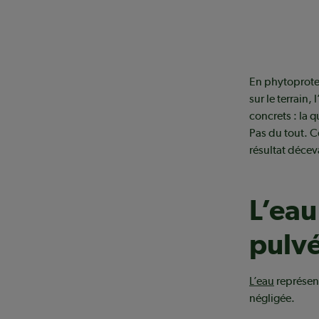
En phytoprotec
sur le terrain
concrets : la q
Pas du tout. C
résultat décev
L’eau
pulvé
L’eau
représent
négligée.