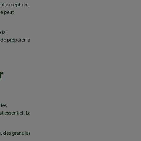
font exception,
té peut
 la
 de préparer la
r
 les
t essentiel. La
, des granules