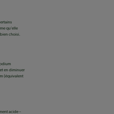
ertains
ême qu’elle
 bien choisi.
 sodium
 et en diminuer
pm (équivalent
ement acide –