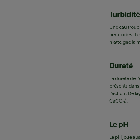
Turbidité
Une eau troubl
herbicides. Le
n’atteigne la 
Dureté
La dureté de l
présents dans 
l’action. De f
CaCO₃).
Le pH
Le pH joue aus