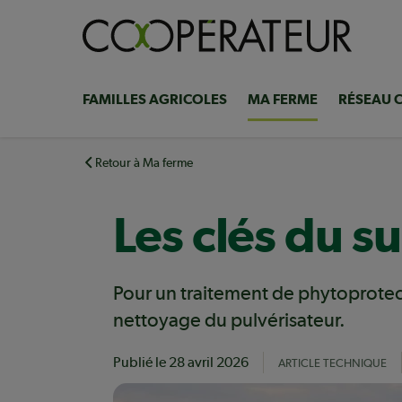
Aller
au
contenu
principal
FAMILLES AGRICOLES
MA FERME
RÉSEAU 
Navigation
principale
Retour à Ma ferme
Les clés du s
Pour un traitement de phytoprotectio
nettoyage du pulvérisateur.
Publié le
28 avril 2026
ARTICLE TECHNIQUE