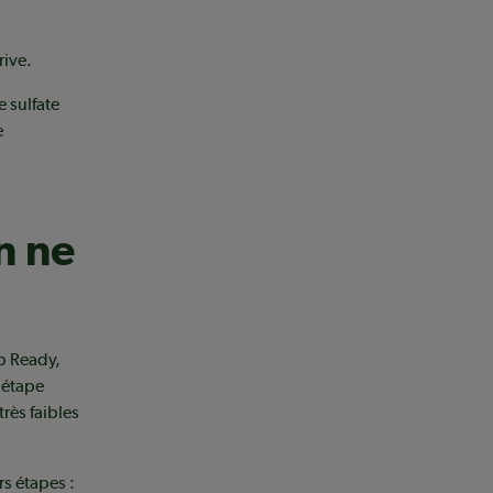
rive.
e sulfate
e
n ne
p Ready,
e étape
rès faibles
rs étapes :