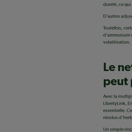
dureté, ce qui 
D’autres adjuv
Toutefois, cert
d’ammonium ou
volatilisation.
Le ne
peut 
Avec la multi
LibertyLink, E
essentielle. C
résidus d’her
Un simple rinç