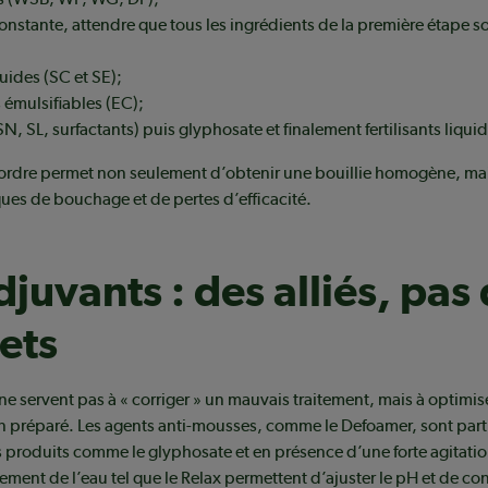
onstante, attendre que tous les ingrédients de la première étape s
quides (SC et SE);
émulsifiables (EC);
N, SL, surfactants) puis glyphosate et finalement fertilisants liqui
 ordre permet non seulement d’obtenir une bouillie homogène, mai
sques de bouchage et de pertes d’efficacité.
djuvants : des alliés, pas
ets
ne servent pas à « corriger » un mauvais traitement, mais à optimis
n préparé. Les agents anti-mousses, comme le Defoamer, sont part
s produits comme le glyphosate et en présence d’une forte agitatio
ment de l’eau tel que le Relax permettent d’ajuster le pH et de cont