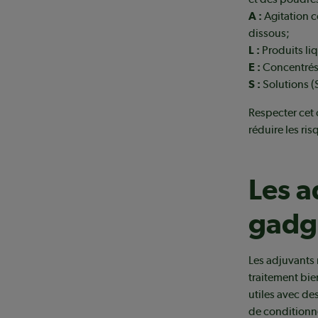
A :
Agitation c
dissous;
L :
Produits li
E :
Concentrés 
S :
Solutions (S
Respecter cet
réduire les ri
Les a
gadg
Les adjuvants 
traitement bie
utiles avec de
de conditionne