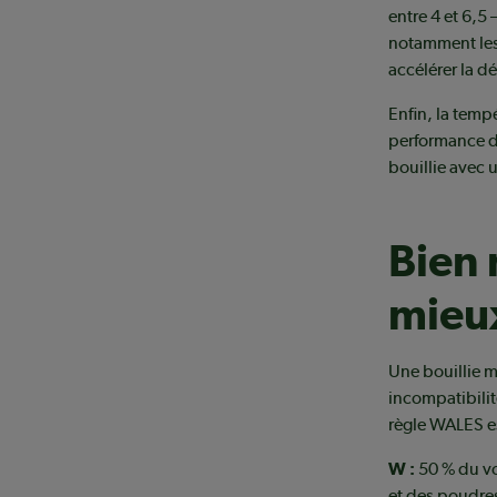
entre 4 et 6,5 
notamment les
accélérer la d
Enfin, la temp
performance de
bouillie avec u
Bien 
mieux
Une bouillie m
incompatibilit
règle WALES es
W :
50 % du vo
et des poudre