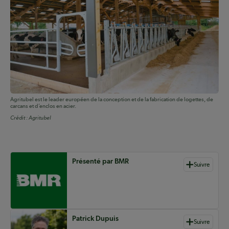
Agritubel est le leader européen de la conception et de la fabrication de logettes, de
carcans et d’enclos en acier.
Crédit :
Agritubel
Auteurs de contenu
Présenté par BMR
Suivre
Patrick Dupuis
Suivre