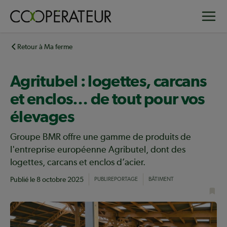
Aller
Toggle
au
contenu
principal
Retour à Ma ferme
Agritubel : logettes, carcans
et enclos… de tout pour vos
élevages
Groupe BMR offre une gamme de produits de
l'entreprise européenne Agributel, dont des
logettes, carcans et enclos d’acier.
Publié le
8 octobre 2025
PUBLIREPORTAGE
BÂTIMENT