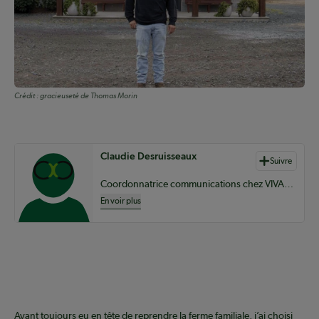
Crédit :
gracieuseté de Thomas Morin
Auteurs de contenu
Claudie Desruisseaux
Suivre
Coordonnatrice communications chez VIVACO groupe coopératif
En voir plus
Ayant toujours eu en tête de reprendre la ferme familiale, j’ai choisi