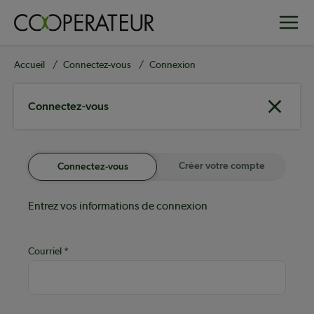
Aller
Toggle
au
contenu
principal
Fil
Accueil
Connectez-vous
Connexion
d'Ariane
Connectez-vous
Créer votre compte
Connectez-vous
Entrez vos informations de connexion
Courriel