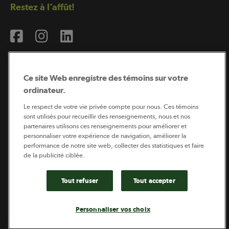
Restez à l’affût!
Ce site Web enregistre des témoins sur votre
ordinateur.
Abonnement à l’infolettre
Le respect de votre vie privée compte pour nous. Ces témoins
sont utilisés pour recueillir des renseignements, nous et nos
partenaires utilisons ces renseignements pour améliorer et
personnaliser votre expérience de navigation, améliorer la
Coopérateur est publié par Sollio Groupe Coopératif.
performance de notre site web, collecter des statistiques et faire
Il est l’outil d’information de la coopération agricole
québécoise.
de la publicité ciblée.
Tout refuser
Tout accepter
Footer
Politique de vie privée
Personnaliser vos choix
legal
© 2026 - Coopérateur - Tous droits réservés