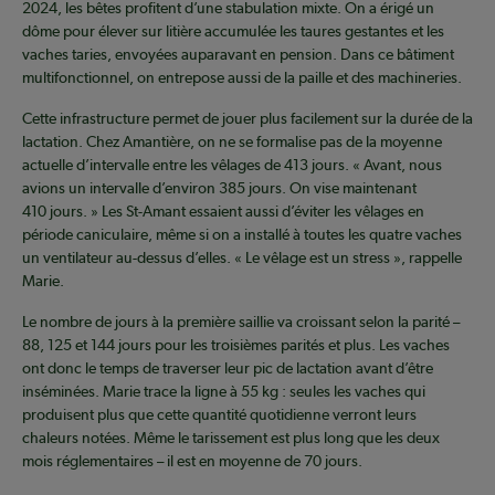
2024, les bêtes profitent d’une stabulation mixte. On a érigé un
dôme pour élever sur litière accumulée les taures gestantes et les
vaches taries, envoyées auparavant en pension. Dans ce bâtiment
multifonctionnel, on entrepose aussi de la paille et des machineries.
Cette infrastructure permet de jouer plus facilement sur la durée de la
lactation. Chez Amantière, on ne se formalise pas de la moyenne
actuelle d’intervalle entre les vêlages de 413 jours. « Avant, nous
avions un intervalle d’environ 385 jours. On vise maintenant
410 jours. » Les St-Amant essaient aussi d’éviter les vêlages en
période caniculaire, même si on a installé à toutes les quatre vaches
un ventilateur au-dessus d’elles. « Le vêlage est un stress », rappelle
Marie.
Le nombre de jours à la première saillie va croissant selon la parité –
88, 125 et 144 jours pour les troisièmes parités et plus. Les vaches
ont donc le temps de traverser leur pic de lactation avant d’être
inséminées. Marie trace la ligne à 55 kg : seules les vaches qui
produisent plus que cette quantité quotidienne verront leurs
chaleurs notées. Même le tarissement est plus long que les deux
mois réglementaires – il est en moyenne de 70 jours.