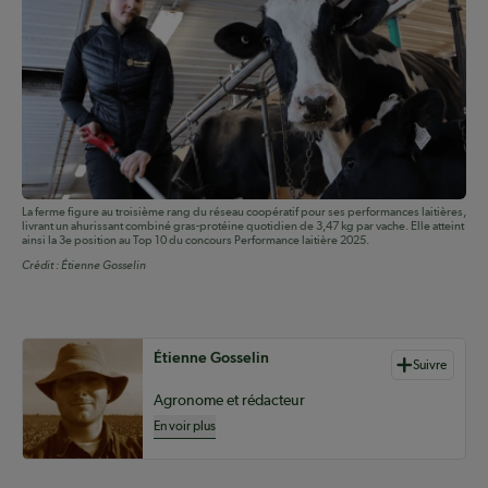
La ferme figure au troisième rang du réseau coopératif pour ses performances laitières,
livrant un ahurissant combiné gras-protéine quotidien de 3,47 kg par vache. Elle atteint
ainsi la 3e position au Top 10 du concours Performance laitière 2025.
Crédit :
Étienne Gosselin
Auteurs de contenu
Étienne Gosselin
Suivre
Agronome et rédacteur
En voir plus