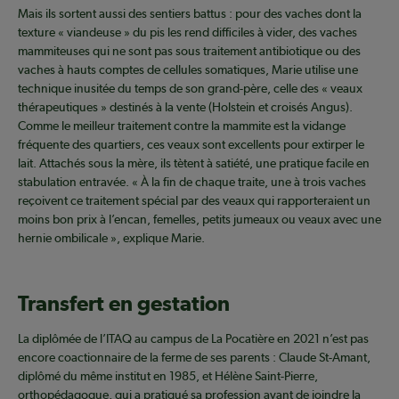
Mais ils sortent aussi des sentiers battus : pour des vaches dont la
texture « viandeuse » du pis les rend difficiles à vider, des vaches
mammiteuses qui ne sont pas sous traitement antibiotique ou des
vaches à hauts comptes de cellules somatiques, Marie utilise une
technique inusitée du temps de son grand-père, celle des « veaux
thérapeutiques » destinés à la vente (Holstein et croisés Angus).
Comme le meilleur traitement contre la mammite est la vidange
fréquente des quartiers, ces veaux sont excellents pour extirper le
lait. Attachés sous la mère, ils tètent à satiété, une pratique facile en
stabulation entravée. « À la fin de chaque traite, une à trois vaches
reçoivent ce traitement spécial par des veaux qui rapporteraient un
moins bon prix à l’encan, femelles, petits jumeaux ou veaux avec une
hernie ombilicale », explique Marie.
Transfert en gestation
La diplômée de l’ITAQ au campus de La Pocatière en 2021 n’est pas
encore coactionnaire de la ferme de ses parents : Claude St-Amant,
diplômé du même institut en 1985, et Hélène Saint-Pierre,
orthopédagogue, qui a pratiqué sa profession avant de joindre la