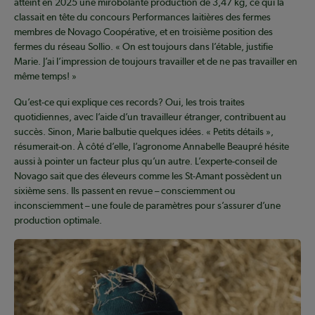
atteint en 2025 une mirobolante production de 3,47 kg, ce qui la
classait en tête du concours Performances laitières des fermes
membres de Novago Coopérative, et en troisième position des
fermes du réseau Sollio. « On est toujours dans l’étable, justifie
Marie. J’ai l’impression de toujours travailler et de ne pas travailler en
même temps! »
Qu’est-ce qui explique ces records? Oui, les trois traites
quotidiennes, avec l’aide d’un travailleur étranger, contribuent au
succès. Sinon, Marie balbutie quelques idées. « Petits détails »,
résumerait-on. À côté d’elle, l’agronome Annabelle Beaupré hésite
aussi à pointer un facteur plus qu’un autre. L’experte-conseil de
Novago sait que des éleveurs comme les St-Amant possèdent un
sixième sens. Ils passent en revue – consciemment ou
inconsciemment – une foule de paramètres pour s’assurer d’une
production optimale.