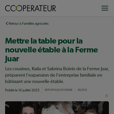
Aller
Toggle
au
contenu
principal
Retour à Familles agricoles
Mettre la table pour la
nouvelle étable à la Ferme
Juar
Les cousines, Kaïla et Sabrina Boivin de la Ferme Juar,
préparent l'expansion de l'entreprise familiale en
bâtissant une nouvelle étable.
Publié le
16 juillet 2025
REPORTAGE DE FERME
RELÈVE