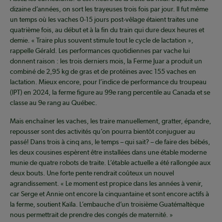
dizaine d’années, on sort les trayeuses trois fois par jour. Il fut même
un temps où les vaches 0-15 jours post-vêlage étaient traites une
quatrième fois, au début et à la fin du train qui dure deux heures et
demie. « Traire plus souvent stimule tout le cycle de lactation »,
rappelle Gérald. Les performances quotidiennes par vache lui
donnent raison : les trois derniers mois, la Ferme Juar a produit un
combiné de 2,95 kg de gras et de protéines avec 155 vaches en
lactation. Mieux encore, pour l’indice de performance du troupeau
(IPT) en 2024, la ferme figure au 99e rang percentile au Canada et se
classe au 9e rang au Québec.
Mais enchaîner les vaches, les traire manuellement, gratter, épandre,
repousser sont des activités qu’on pourra bientôt conjuguer au
passé! Dans trois à cinq ans, le temps – qui sait? – de faire des bébés,
les deux cousines espèrent être installées dans une étable moderne
munie de quatre robots de traite. L’étable actuelle a été rallongée aux
deux bouts. Une forte pente rendrait coûteux un nouvel
agrandissement. « Le moment est propice dans les années à venir,
car Serge et Annie ont encore la cinquantaine et sont encore actifs à
la ferme, soutient Kaïla. L’embauche d’un troisième Guatémaltèque
nous permettrait de prendre des congés de maternité. »