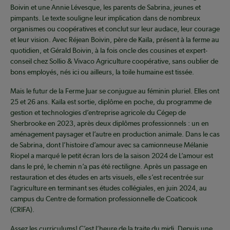
Boivin et une Annie Lévesque, les parents de Sabrina, jeunes et
pimpants. Le texte souligne leur implication dans de nombreux
organismes ou coopératives et conclut sur leur audace, leur courage
et leur vision. Avec Réjean Boivin, père de Kaïla, présent à la ferme au
quotidien, et Gérald Boivin, à la fois oncle des cousines et expert-
conseil chez Sollio & Vivaco Agriculture coopérative, sans oublier de
bons employés, nés ici ou ailleurs, la toile humaine est tissée.
Mais le futur de la Ferme Juar se conjugue au féminin pluriel. Elles ont
25 et 26 ans. Kaïla est sortie, diplôme en poche, du programme de
gestion et technologies d’entreprise agricole du Cégep de
Sherbrooke en 2023, après deux diplômes professionnels : un en
aménagement paysager et l’autre en production animale. Dans le cas
de Sabrina, dont l’histoire d’amour avec sa camionneuse Mélanie
Riopel a marqué le petit écran lors de la saison 2024 de L’amour est
dans le pré, le chemin n’a pas été rectiligne. Après un passage en
restauration et des études en arts visuels, elle s’est recentrée sur
l’agriculture en terminant ses études collégiales, en juin 2024, au
campus du Centre de formation professionnelle de Coaticook
(CRIFA).
Assez les curriculums! C’est l’heure de la traite du midi. Depuis une