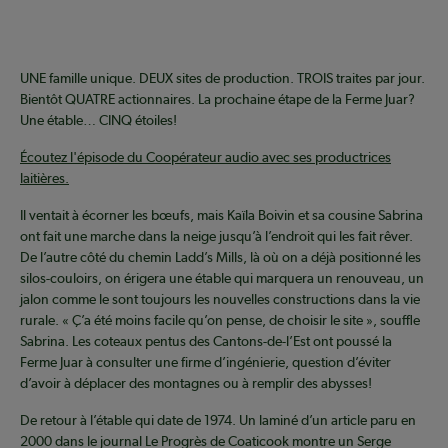
UNE famille unique. DEUX sites de production. TROIS traites par jour.
Bientôt QUATRE actionnaires. La prochaine étape de la Ferme Juar?
Une étable… CINQ étoiles!
Écoutez l'épisode du Coopérateur audio avec ses productrices
laitières.
Il ventait à écorner les bœufs, mais Kaïla Boivin et sa cousine Sabrina
ont fait une marche dans la neige jusqu’à l’endroit qui les fait rêver.
De l’autre côté du chemin Ladd’s Mills, là où on a déjà positionné les
silos-couloirs, on érigera une étable qui marquera un renouveau, un
jalon comme le sont toujours les nouvelles constructions dans la vie
rurale. « Ç’a été moins facile qu’on pense, de choisir le site », souffle
Sabrina. Les coteaux pentus des Cantons-de-l’Est ont poussé la
Ferme Juar à consulter une firme d’ingénierie, question d’éviter
d’avoir à déplacer des montagnes ou à remplir des abysses!
De retour à l’étable qui date de 1974. Un laminé d’un article paru en
2000 dans le journal Le Progrès de Coaticook montre un Serge