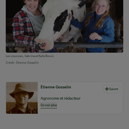
Les cousines, Sabrina et Kaïla Boivin
Crédit :
Étienne Gosselin
Auteurs de contenu
Étienne Gosselin
Suivre
Agronome et rédacteur
En voir plus