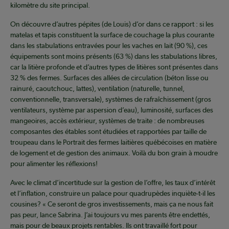
kilomètre du site principal.
On découvre d’autres pépites (de Louis) d’or dans ce rapport : si les
matelas et tapis constituent la surface de couchage la plus courante
dans les stabulations entravées pour les vaches en lait (90 %), ces
équipements sont moins présents (63 %) dans les stabulations libres,
car la litière profonde et d’autres types de litières sont présentes dans
32 % des fermes. Surfaces des allées de circulation (béton lisse ou
rainuré, caoutchouc, lattes), ventilation (naturelle, tunnel,
conventionnelle, transversale), systèmes de rafraîchissement (gros
ventilateurs, système par aspersion d’eau), luminosité, surfaces des
mangeoires, accès extérieur, systèmes de traite : de nombreuses
composantes des étables sont étudiées et rapportées par taille de
troupeau dans le Portrait des fermes laitières québécoises en matière
de logement et de gestion des animaux. Voilà du bon grain à moudre
pour alimenter les réflexions!
Avec le climat d’incertitude sur la gestion de l’offre, les taux d’intérêt
et l’inflation, construire un palace pour quadrupèdes inquiète-t-il les
cousines? « Ce seront de gros investissements, mais ça ne nous fait
pas peur, lance Sabrina. J’ai toujours vu mes parents être endettés,
mais pour de beaux projets rentables. Ils ont travaillé fort pour