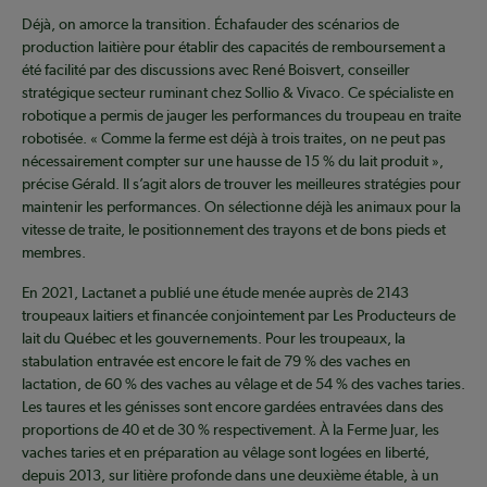
Déjà, on amorce la transition. Échafauder des scénarios de
production laitière pour établir des capacités de remboursement a
été facilité par des discussions avec René Boisvert, conseiller
stratégique secteur ruminant chez Sollio & Vivaco. Ce spécialiste en
robotique a permis de jauger les performances du troupeau en traite
robotisée. « Comme la ferme est déjà à trois traites, on ne peut pas
nécessairement compter sur une hausse de 15 % du lait produit »,
précise Gérald. Il s’agit alors de trouver les meilleures stratégies pour
maintenir les performances. On sélectionne déjà les animaux pour la
vitesse de traite, le positionnement des trayons et de bons pieds et
membres.
En 2021, Lactanet a publié une étude menée auprès de 2143
troupeaux laitiers et financée conjointement par Les Producteurs de
lait du Québec et les gouvernements. Pour les troupeaux, la
stabulation entravée est encore le fait de 79 % des vaches en
lactation, de 60 % des vaches au vêlage et de 54 % des vaches taries.
Les taures et les génisses sont encore gardées entravées dans des
proportions de 40 et de 30 % respectivement. À la Ferme Juar, les
vaches taries et en préparation au vêlage sont logées en liberté,
depuis 2013, sur litière profonde dans une deuxième étable, à un