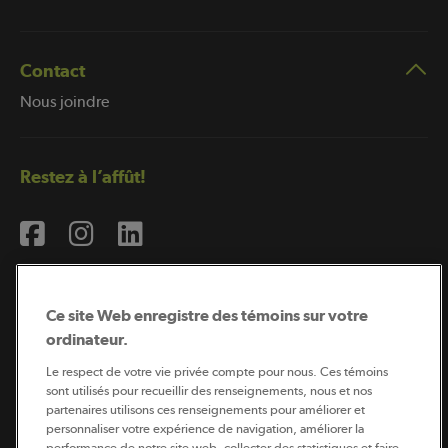
Contact
Nous joindre
Restez à l’affût!
Ce site Web enregistre des témoins sur votre
ordinateur.
Abonnement à l’infolettre
Le respect de votre vie privée compte pour nous. Ces témoins
sont utilisés pour recueillir des renseignements, nous et nos
partenaires utilisons ces renseignements pour améliorer et
personnaliser votre expérience de navigation, améliorer la
Coopérateur est publié par Sollio Groupe Coopératif.
performance de notre site web, collecter des statistiques et faire
Il est l’outil d’information de la coopération agricole