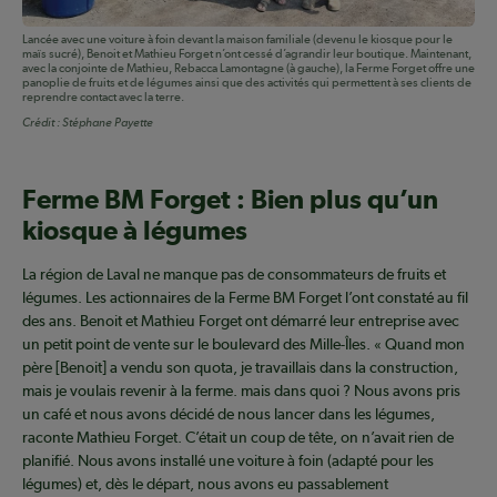
Lancée avec une voiture à foin devant la maison familiale (devenu le kiosque pour le
maïs sucré), Benoit et Mathieu Forget n’ont cessé d’agrandir leur boutique. Maintenant,
avec la conjointe de Mathieu, Rebacca Lamontagne (à gauche), la Ferme Forget offre une
panoplie de fruits et de légumes ainsi que des activités qui permettent à ses clients de
reprendre contact avec la terre.
Crédit :
Stéphane Payette
Ferme BM Forget : Bien plus qu’un
kiosque à légumes
La région de Laval ne manque pas de consommateurs de fruits et
légumes. Les actionnaires de la Ferme BM Forget l’ont constaté au fil
des ans. Benoit et Mathieu Forget ont démarré leur entreprise avec
un petit point de vente sur le boulevard des Mille-Îles. « Quand mon
père [Benoit] a vendu son quota, je travaillais dans la construction,
mais je voulais revenir à la ferme. mais dans quoi ? Nous avons pris
un café et nous avons décidé de nous lancer dans les légumes,
raconte Mathieu Forget. C’était un coup de tête, on n’avait rien de
planifié. Nous avons installé une voiture à foin (adapté pour les
légumes) et, dès le départ, nous avons eu passablement