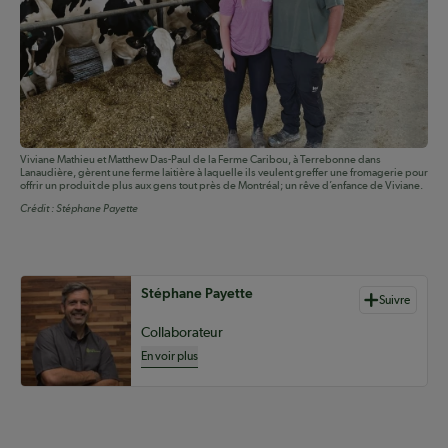
Viviane Mathieu et Matthew Das-Paul de la Ferme Caribou, à Terrebonne dans
Lanaudière, gèrent une ferme laitière à laquelle ils veulent greffer une fromagerie pour
offrir un produit de plus aux gens tout près de Montréal; un rêve d’enfance de Viviane.
Crédit :
Stéphane Payette
Auteurs de contenu
Stéphane Payette
Suivre
Collaborateur
En voir plus