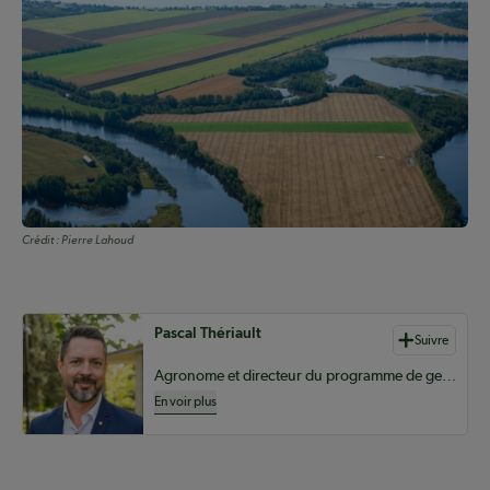
Crédit :
Pierre Lahoud
Auteurs de contenu
Pascal Thériault
Suivre
Agronome et directeur du programme de gestion et technologies d’entreprise agricole au Campus MacDonald de l’Université McGill
En voir plus
Coopérateur