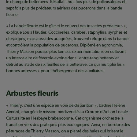
le champ de betteraves. Résultat : huit fois plus de pollinisateurs et
sept fois plus de prédateurs aériens des pucerons dans la bande
fleurie!
« La bande fleurie est le gîte et le couvert des insectes prédateurs »,
explique Louis Hautier. Coccinelles, carabes, staphylins, syrphes et
chrysopes, mais aussi des araignées, trouvent refuge dans la bande
et contrôlent la population de pucerons. Diplômé en agronomie,
Thierry Masson pousse plus loin ses expérimentations en cultivant
un intercalaire de féverole-avoine dans l’entre-rang betteravier
détruit au stade de six feuilles de la betterave, ce qui multiplie les «
bonnes adresses » pour l’hébergement des auxiliaires!
Arbustes fleuris
« Thierry, c’est une espèce en voie de disparition », badine Hélène
Aimont, chargée de mission biodiversité au Groupe d’Action Locale
Culturalité en Hesbaye brabançonne. Cet organisme orchestre la
transition vers des pratiques plus écologiques. Ainsi, en bordure des
pâturages de Thierry Masson, on a planté des haies qui brisent le