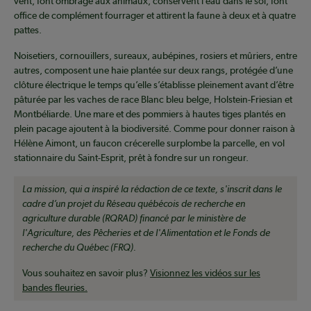
vent, font ombrage aux animaux, conservent l’eau dans le sol, font
office de complément fourrager et attirent la faune à deux et à quatre
pattes.
Noisetiers, cornouillers, sureaux, aubépines, rosiers et mûriers, entre
autres, composent une haie plantée sur deux rangs, protégée d’une
clôture électrique le temps qu’elle s’établisse pleinement avant d’être
pâturée par les vaches de race Blanc bleu belge, Holstein-Friesian et
Montbéliarde. Une mare et des pommiers à hautes tiges plantés en
plein pacage ajoutent à la biodiversité. Comme pour donner raison à
Hélène Aimont, un faucon crécerelle surplombe la parcelle, en vol
stationnaire du Saint-Esprit, prêt à fondre sur un rongeur.
La mission, qui a inspiré la rédaction de ce texte, s'inscrit dans le
cadre d’un projet du Réseau québécois de recherche en
agriculture durable (RQRAD) financé par le ministère de
l'Agriculture, des Pêcheries et de l'Alimentation et le Fonds de
recherche du Québec (FRQ).
Vous souhaitez en savoir plus?
Visionnez les vidéos sur les
bandes fleuries.