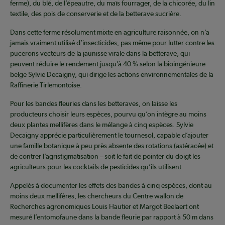
ferme), du blé, de l’épeautre, du maïs fourrager, de la chicorée, du lin
textile, des pois de conserverie et de la betterave sucrière.
Dans cette ferme résolument mixte en agriculture raisonnée, on n’a
jamais vraiment utilisé d’insecticides, pas même pour lutter contre les
pucerons vecteurs de la jaunisse virale dans la betterave, qui
peuvent réduire le rendement jusqu’à 40 % selon la bioingénieure
belge Sylvie Decaigny, qui dirige les actions environnementales de la
Raffinerie Tirlemontoise.
Pour les bandes fleuries dans les betteraves, on laisse les
producteurs choisir leurs espèces, pourvu qu’on intègre au moins
deux plantes mellifères dans le mélange à cinq espèces. Sylvie
Decaigny apprécie particulièrement le tournesol, capable d’ajouter
une famille botanique à peu près absente des rotations (astéracée) et
de contrer l’agristigmatisation – soit le fait de pointer du doigt les
agriculteurs pour les cocktails de pesticides qu’ils utilisent.
Appelés à documenter les effets des bandes à cinq espèces, dont au
moins deux mellifères, les chercheurs du Centre wallon de
Recherches agronomiques Louis Hautier et Margot Beelaert ont
mesuré l’entomofaune dans la bande fleurie par rapport à 50 m dans