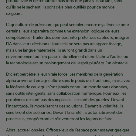
productivité et de rentabilité plus forts que jamais. Pourtant, sans
qu’ils ne le sachent, ils sont déjà bien outillés pour ce monde
exigeant.
L’agriculture de précision, qui peut sembler encore mystérieuse pour
certains, leur apparaîtra comme une extension logique de leurs
compétences. Traiter des données, interpréter des capteurs, intégrer
l’IA dans leurs décisions : tout cela ne sera pas un apprentissage,
mais une langue maternelle. Ils auront grandi dans un
environnement où l’on passe naturellement d’une tâche à l’autre, où
la technologie est un prolongement de l’esprit plutôt qu’un obstacle.
Et c’est peut être là leur vraie force. Les membres de la génération
alpha arriveront en agriculture sans le poids des traditions, mais avec
la légèreté de ceux qui n’ont jamais connu un monde sans données,
sans outils intelligents, sans collaboration numérique. Pour eux, les
problèmes ne sont pas des impasses : ce sont des puzzles. Devant
l’incertitude, ils modéliseront des solutions. Devant la volatilité, ils
simuleront des scénarios. Devant la rareté, ils automatiseront des
processus, coopéreront et réinventeront les façons de faire.
Alors, accueillons-les. Offrons-leur de l’espace pour essayer quelque