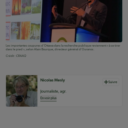
Les importantes coupures d’Ottawa dans la recherche publique reviennent « à se tirer
dans le pied », selon Alain Bourque, directeur général d’Ouranos.
Crédit :
CRAAQ
Auteurs de contenu
Nicolas Mesly
Suivre
Journaliste, agr.
En voir plus
.