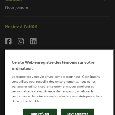
Nous joindre
Restez à l’affût!
Ce site Web enregistre des témoins sur votre
ordinateur.
Abonnement à l’infolettre
Le respect de votre vie privée compte pour nous. Ces témoins
sont utilisés pour recueillir des renseignements, nous et nos
partenaires utilisons ces renseignements pour améliorer et
personnaliser votre expérience de navigation, améliorer la
Coopérateur est publié par Sollio Groupe Coopératif.
performance de notre site web, collecter des statistiques et faire
Il est l’outil d’information de la coopération agricole
québécoise.
de la publicité ciblée.
Tout refuser
Tout accepter