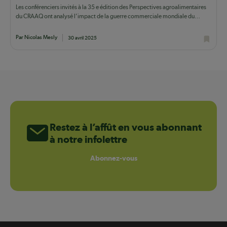
Les conférenciers invités à la 35 e édition des Perspectives agroalimentaires
du CRAAQ ont analysé l’impact de la guerre commerciale mondiale du
président...
Par Nicolas Mesly
30 avril 2025
Restez à l’affût en vous abonnant
à notre infolettre
Abonnez-vous