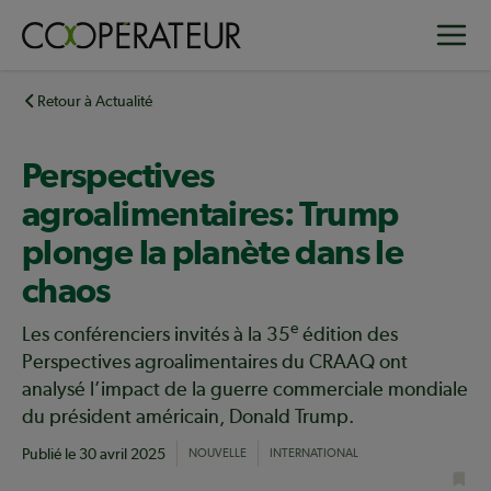
Aller
Toggle
au
contenu
principal
Retour à Actualité
Perspectives
agroalimentaires: Trump
plonge la planète dans le
chaos
e
Les conférenciers invités à la 35
édition des
Perspectives agroalimentaires du CRAAQ ont
analysé l’impact de la guerre commerciale mondiale
du président américain, Donald Trump.
Publié le
30 avril 2025
NOUVELLE
INTERNATIONAL