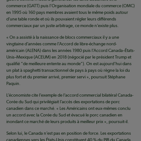
commerce (GATT) puis l’Organisation mondiale du commerce (OMC)
en 1995 où 160 pays membres avaient tous le même poids autour
d’une table ronde et où ils pouvaient régler leurs différends
commerciaux par un juste arbitrage, ce monde n’existe plus.
« On a assisté à la naissance de blocs commerciaux il y a une
vingtaine d’années comme l’Accord de libre-échange nord-
américain (ALENA) dans les années 1980 puis l’Accord Canada–États-
Unis–Mexique (ACEUM) en 2018 (négocié par le président Trump et
qualifié “de meilleure entente au monde”). On est aujourd’hui dans
un plat à spaghetti transactionnel de pays à pays où règne la loi du
plus fort et du premier arrivé, premier servi », poursuit Stéphane
Paquin.
L’économiste cite l’exemple de l’accord commercial bilatéral Canada-
Corée du Sud qui privilégiait l’accès des exportations de porc
canadien dans ce marché. « Les Américains ont eux-mêmes conclu
un accord avec la Corée du Sud et évacué le porc canadien en
inondant ce marché de leurs produits à meilleur prix », poursuit-il.
Selon lui, le Canada n’est pas en position de force. Les exportations
canadiennes vers les États-Unis constituent 40 % du PIB du Canada,