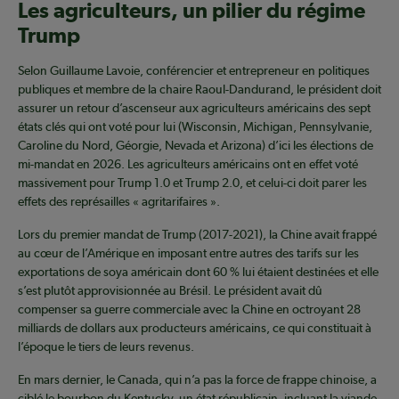
Les agriculteurs, un pilier du régime
Trump
Selon Guillaume Lavoie, conférencier et entrepreneur en politiques
publiques et membre de la chaire Raoul-Dandurand, le président doit
assurer un retour d’ascenseur aux agriculteurs américains des sept
états clés qui ont voté pour lui (Wisconsin, Michigan, Pennsylvanie,
Caroline du Nord, Géorgie, Nevada et Arizona) d’ici les élections de
mi-mandat en 2026. Les agriculteurs américains ont en effet voté
massivement pour Trump 1.0 et Trump 2.0, et celui-ci doit parer les
effets des représailles « agritarifaires ».
Lors du premier mandat de Trump (2017-2021), la Chine avait frappé
au cœur de l’Amérique en imposant entre autres des tarifs sur les
exportations de soya américain dont 60 % lui étaient destinées et elle
s’est plutôt approvisionnée au Brésil. Le président avait dû
compenser sa guerre commerciale avec la Chine en octroyant 28
milliards de dollars aux producteurs américains, ce qui constituait à
l’époque le tiers de leurs revenus.
En mars dernier, le Canada, qui n’a pas la force de frappe chinoise, a
ciblé le bourbon du Kentucky, un état républicain, incluant la viande