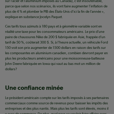
sur l’acier et l’aluminium imposés au Canada), c’est insoutenable,
parce que selon nos scénarios, ils vont faire augmenter l’inflation de
plus de 4 % et plomber le PIB des États-Unis d’ici la fin de l’année »,
explique en substance Jocelyn Paquet.
Ces tarifs tous azimuts à 180 pays et à géométrie variable sont en
réalité une taxe pour les consommateurs américains. Le prix d’une
paire de chaussures Nike de 200 $ fabriquée en Asie, frappée d’un
tarif de 50 %, coûterait 300 $. Si, à l’heure actuelle, un véhicule Ford
150 voit son prix augmenter de 1500 dollars en raison des tarifs sur
les composantes en aluminium canadien, combien devront payer en
plus les producteurs américains pour une moissonneuse-batteuse
John Deere fabriquée en Iowa qui vaut au bas mot un million de
dollars?
Une confiance minée
Le président américain compte sur les tarifs imposés à ses partenaires
commerciaux comme source de revenus pour baisser les impôts des
entreprises et des plus nantis. Mais plus les tarifs sont élevés, moins il
y aura de commerce. De plus, quel pays va vouloir faire affaire avec