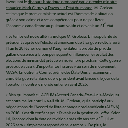
Invoquant le
discours historique prononcé par le premier ministre
canadien Mark Carney à Davos sur l’état du monde
, M. Groleau
estime que le premier ministre actuel est l’homme de la situation
grâce à son calme et à ses compétences pour ne pas livrer
e
l’économie canadienne au puissant voisin et devenir un 51
état.
« Le temps est notre allié » a indiqué M. Groleau. L’impopularité du
président auprès de l’électorat américain due à sa guerre déclarée à
l’Iran le 28 février dernier et
l’augmentation abrupte du prix du
gallon d’essence
à la pompe risquent d’influencer le résultat des
élections de mi-mandat prévue en novembre prochain. Cette guerre
provoque aussi « d’importantes fissures » au sein du mouvement
MAGA. En outre, la Cour suprême des États-Unis a récemment
annulé la guerre tarifaire que le président avait lancée « le jour de la
libération » contre le monde entier en avril 2025.
« Bien qu’imparfait, l’ACEUM (Accord Canada–États-Unis–Mexique)
est notre meilleur outil » a-t-il dit. M. Groleau, qui a participé aux
négociations de l’Accord de libre-échange nord-américain (ALENA)
en 2016, s’est dit confiant pour l’avenir de la gestion de l’offre. Selon
er
lui, l’accord dont la date de révision après dix ans est le 1
juillet
2026 sera « simplement reporté dans le temps ». De plus, le