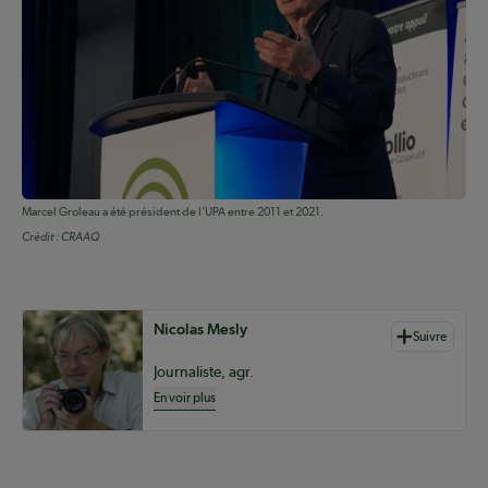
Marcel Groleau a été président de l’UPA entre 2011 et 2021.
Crédit :
CRAAQ
Auteurs de contenu
Nicolas Mesly
Suivre
Journaliste, agr.
En voir plus
.