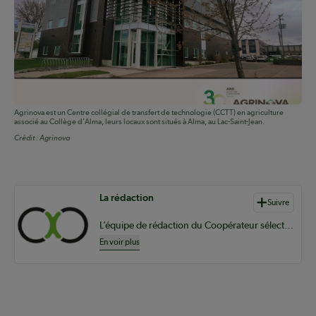
Agrinova est un Centre collégial de transfert de technologie (CCTT) en agriculture
associé au Collège d'Alma, leurs locaux sont situés à Alma, au Lac-Saint-Jean.
Crédit :
Agrinova
Auteurs de contenu
La rédaction
Suivre
L’équipe de rédaction du Coopérateur sélectionne du contenu pertinent à vos informations coopératives à l’échelle provinciale, nationale et internationale.
En voir plus