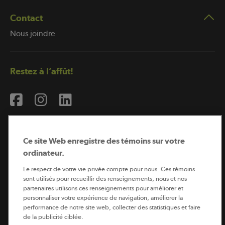
Contact
Nous joindre
Restez à l’affût!
Ce site Web enregistre des témoins sur votre
ordinateur.
Abonnement à l’infolettre
Le respect de votre vie privée compte pour nous. Ces témoins
sont utilisés pour recueillir des renseignements, nous et nos
partenaires utilisons ces renseignements pour améliorer et
personnaliser votre expérience de navigation, améliorer la
Coopérateur est publié par Sollio Groupe Coopératif.
performance de notre site web, collecter des statistiques et faire
Il est l’outil d’information de la coopération agricole
de la publicité ciblée.
québécoise.