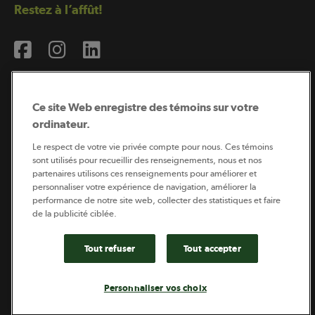
Restez à l’affût!
Ce site Web enregistre des témoins sur votre
ordinateur.
Abonnement à l’infolettre
Le respect de votre vie privée compte pour nous. Ces témoins
sont utilisés pour recueillir des renseignements, nous et nos
partenaires utilisons ces renseignements pour améliorer et
personnaliser votre expérience de navigation, améliorer la
Coopérateur est publié par Sollio Groupe Coopératif.
performance de notre site web, collecter des statistiques et faire
Il est l’outil d’information de la coopération agricole
québécoise.
de la publicité ciblée.
Tout refuser
Tout accepter
Footer
Politique de vie privée
Personnaliser vos choix
legal
© 2026 - Coopérateur - Tous droits réservés