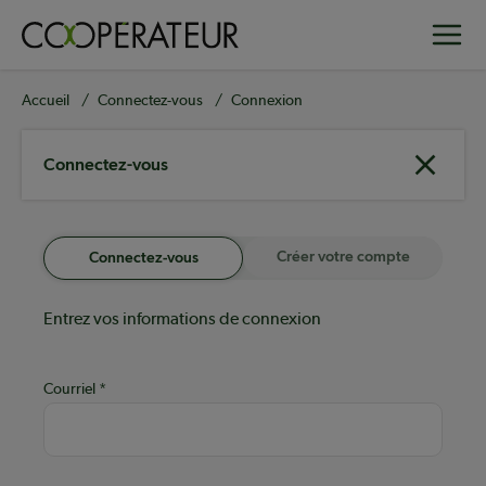
Aller
Toggle
au
contenu
principal
Fil
Accueil
Connectez-vous
Connexion
d'Ariane
Connectez-vous
Créer votre compte
Connectez-vous
Entrez vos informations de connexion
Courriel