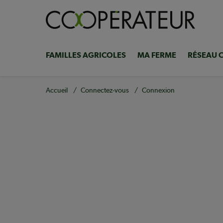
Aller
au
contenu
principal
FAMILLES AGRICOLES
MA FERME
RÉSEAU 
Navigation
principale
Fil
Accueil
Connectez-vous
Connexion
d'Ariane