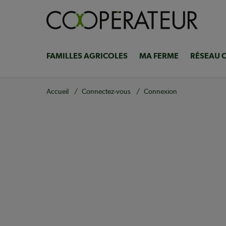
Aller
au
contenu
principal
FAMILLES AGRICOLES
MA FERME
RÉSEAU 
Navigation
principale
Fil
Accueil
Connectez-vous
Connexion
d'Ariane