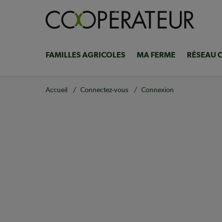
Aller
au
contenu
principal
FAMILLES AGRICOLES
MA FERME
RÉSEAU 
Navigation
principale
Fil
Accueil
Connectez-vous
Connexion
d'Ariane