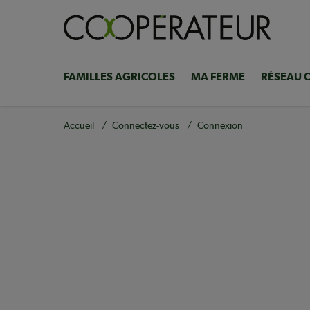
Aller
au
contenu
principal
FAMILLES AGRICOLES
MA FERME
RÉSEAU 
Navigation
principale
Fil
Accueil
Connectez-vous
Connexion
d'Ariane