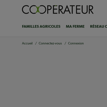
Aller
au
contenu
principal
FAMILLES AGRICOLES
MA FERME
RÉSEAU 
Navigation
principale
Fil
Accueil
Connectez-vous
Connexion
d'Ariane