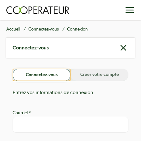
Aller
Toggle
au
contenu
principal
Fil
Accueil
Connectez-vous
Connexion
d'Ariane
Connectez-vous
Créer votre compte
Connectez-vous
Entrez vos informations de connexion
Courriel