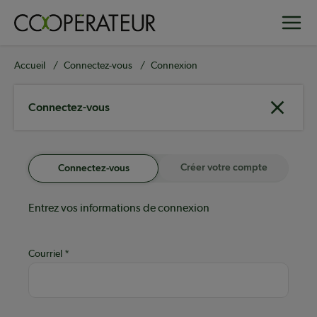
Aller
Toggle
au
contenu
principal
Fil
Accueil
Connectez-vous
Connexion
d'Ariane
Connectez-vous
Créer votre compte
Connectez-vous
Entrez vos informations de connexion
Courriel