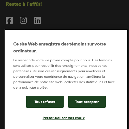
Restez à l’affût!
Ce site Web enregistre des témoins sur votre
ordinateur.
Abonnement à l’infolettre
Le respect de votre vie privée compte pour nous. Ces témoins
sont utilisés pour recueillir des renseignements, nous et nos
partenaires utilisons ces renseignements pour améliorer et
personnaliser votre expérience de navigation, améliorer la
Coopérateur est publié par Sollio Groupe Coopératif.
performance de notre site web, collecter des statistiques et faire
Il est l’outil d’information de la coopération agricole
québécoise.
de la publicité ciblée.
Tout refuser
Tout accepter
Footer
Politique de vie privée
Personnaliser vos choix
legal
© 2026 - Coopérateur - Tous droits réservés