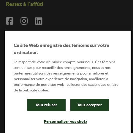
Restez à l’affût!
Ce site Web enregistre des témoins sur votre
ordinateur.
Abonnement à l’infolettre
Le respect de votre vie privée compte pour nous. Ces témoins
sont utilisés pour recueillir des renseignements, nous et nos
partenaires utilisons ces renseignements pour améliorer et
personnaliser votre expérience de navigation, améliorer la
Coopérateur est publié par Sollio Groupe Coopératif.
performance de notre site web, collecter des statistiques et faire
Il est l’outil d’information de la coopération agricole
québécoise.
de la publicité ciblée.
Tout refuser
Tout accepter
Footer
Politique de vie privée
Personnaliser vos choix
legal
© 2026 - Coopérateur - Tous droits réservés