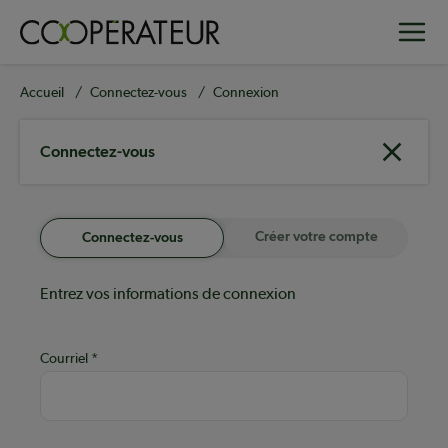
Aller
Toggle
au
contenu
principal
Fil
Accueil
Connectez-vous
Connexion
d'Ariane
Connectez-vous
Créer votre compte
Connectez-vous
Entrez vos informations de connexion
Courriel