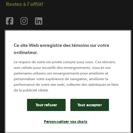
Restez à l’affût!
Ce site Web enregistre des témoins sur votre
ordinateur.
Abonnement à l’infolettre
Le respect de votre vie privée compte pour nous. Ces témoins
sont utilisés pour recueillir des renseignements, nous et nos
partenaires utilisons ces renseignements pour améliorer et
personnaliser votre expérience de navigation, améliorer la
Coopérateur est publié par Sollio Groupe Coopératif.
performance de notre site web, collecter des statistiques et faire
Il est l’outil d’information de la coopération agricole
québécoise.
de la publicité ciblée.
Tout refuser
Tout accepter
Footer
Politique de vie privée
Personnaliser vos choix
legal
© 2026 - Coopérateur - Tous droits réservés