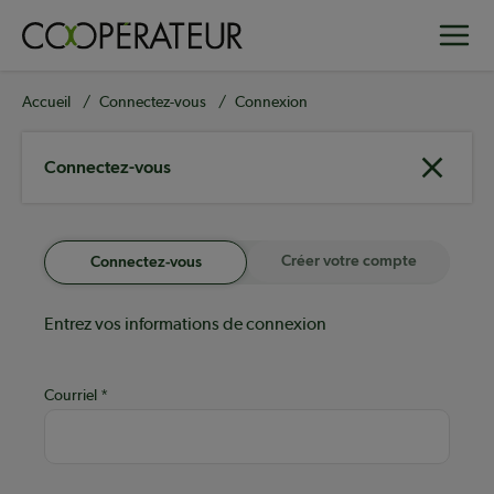
Aller
Toggle
au
contenu
principal
Fil
Accueil
Connectez-vous
Connexion
d'Ariane
Connectez-vous
Créer votre compte
Connectez-vous
Entrez vos informations de connexion
Courriel