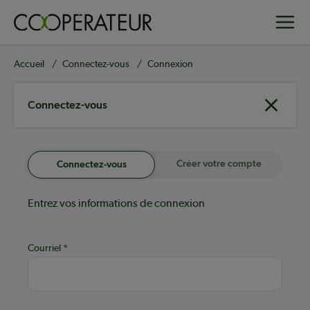
Aller
Toggle
au
contenu
principal
Fil
Accueil
Connectez-vous
Connexion
d'Ariane
Connectez-vous
Créer votre compte
Connectez-vous
Entrez vos informations de connexion
Courriel