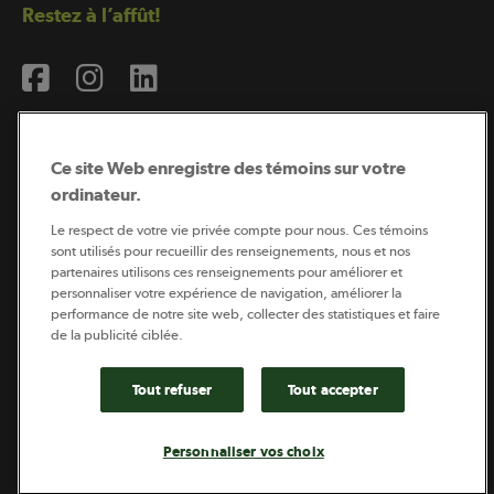
Restez à l’affût!
Ce site Web enregistre des témoins sur votre
ordinateur.
Abonnement à l’infolettre
Le respect de votre vie privée compte pour nous. Ces témoins
sont utilisés pour recueillir des renseignements, nous et nos
partenaires utilisons ces renseignements pour améliorer et
personnaliser votre expérience de navigation, améliorer la
Coopérateur est publié par Sollio Groupe Coopératif.
performance de notre site web, collecter des statistiques et faire
Il est l’outil d’information de la coopération agricole
québécoise.
de la publicité ciblée.
Tout refuser
Tout accepter
Footer
Politique de vie privée
Personnaliser vos choix
legal
© 2026 - Coopérateur - Tous droits réservés