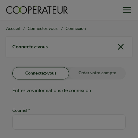
Aller
Toggle
au
contenu
principal
Fil
Accueil
Connectez-vous
Connexion
d'Ariane
Connectez-vous
Créer votre compte
Connectez-vous
Entrez vos informations de connexion
Courriel