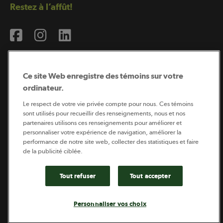
Restez à l’affût!
Ce site Web enregistre des témoins sur votre
ordinateur.
Abonnement à l’infolettre
Le respect de votre vie privée compte pour nous. Ces témoins
sont utilisés pour recueillir des renseignements, nous et nos
partenaires utilisons ces renseignements pour améliorer et
personnaliser votre expérience de navigation, améliorer la
Coopérateur est publié par Sollio Groupe Coopératif.
performance de notre site web, collecter des statistiques et faire
Il est l’outil d’information de la coopération agricole
québécoise.
de la publicité ciblée.
Tout refuser
Tout accepter
Footer
Politique de vie privée
Personnaliser vos choix
legal
© 2026 - Coopérateur - Tous droits réservés