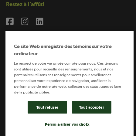
Restez à l’affût!
Ce site Web enregistre des témoins sur votre
ordinateur.
Abonnement à l’infolettre
Le respect de votre vie privée compte pour nous. Ces témoins
sont utilisés pour recueillir des renseignements, nous et nos
partenaires utilisons ces renseignements pour améliorer et
personnaliser votre expérience de navigation, améliorer la
Coopérateur est publié par Sollio Groupe Coopératif.
performance de notre site web, collecter des statistiques et faire
Il est l’outil d’information de la coopération agricole
québécoise.
de la publicité ciblée.
Tout refuser
Tout accepter
Footer
Politique de vie privée
Personnaliser vos choix
legal
© 2026 - Coopérateur - Tous droits réservés