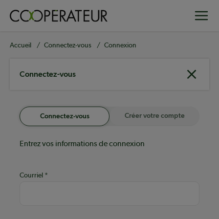
Aller
Toggle
au
contenu
principal
Fil
Accueil
Connectez-vous
Connexion
d'Ariane
Connectez-vous
Créer votre compte
Connectez-vous
Entrez vos informations de connexion
Courriel