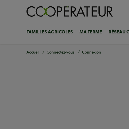
Aller
au
contenu
principal
FAMILLES AGRICOLES
MA FERME
RÉSEAU 
Navigation
principale
Fil
Accueil
Connectez-vous
Connexion
d'Ariane