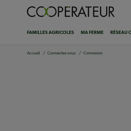
Aller
au
contenu
principal
FAMILLES AGRICOLES
MA FERME
RÉSEAU 
Navigation
principale
Fil
Accueil
Connectez-vous
Connexion
d'Ariane