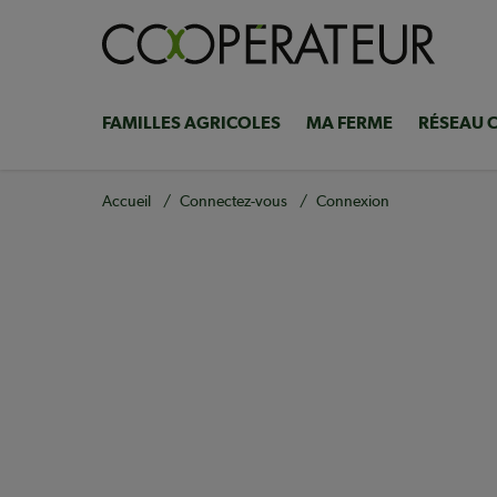
Aller
au
contenu
principal
FAMILLES AGRICOLES
MA FERME
RÉSEAU 
Navigation
principale
Fil
Accueil
Connectez-vous
Connexion
d'Ariane