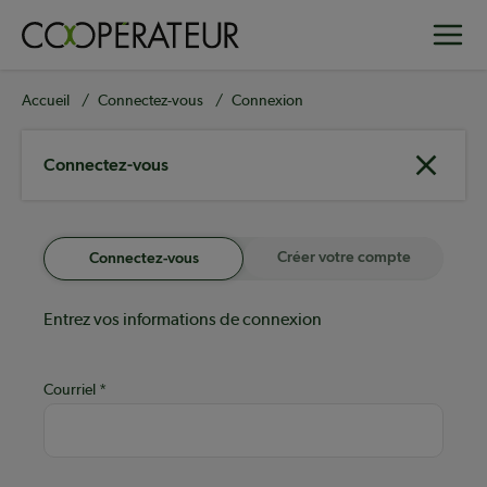
Aller
Toggle
au
contenu
principal
Fil
Accueil
Connectez-vous
Connexion
d'Ariane
Connectez-vous
Créer votre compte
Connectez-vous
Entrez vos informations de connexion
Courriel