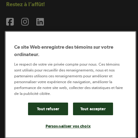
Restez à l’affût!
Ce site Web enregistre des témoins sur votre
ordinateur.
Abonnement à l’infolettre
Le respect de votre vie privée compte pour nous. Ces témoins
sont utilisés pour recueillir des renseignements, nous et nos
partenaires utilisons ces renseignements pour améliorer et
personnaliser votre expérience de navigation, améliorer la
Coopérateur est publié par Sollio Groupe Coopératif.
performance de notre site web, collecter des statistiques et faire
Il est l’outil d’information de la coopération agricole
québécoise.
de la publicité ciblée.
Tout refuser
Tout accepter
Footer
Politique de vie privée
Personnaliser vos choix
legal
© 2026 - Coopérateur - Tous droits réservés