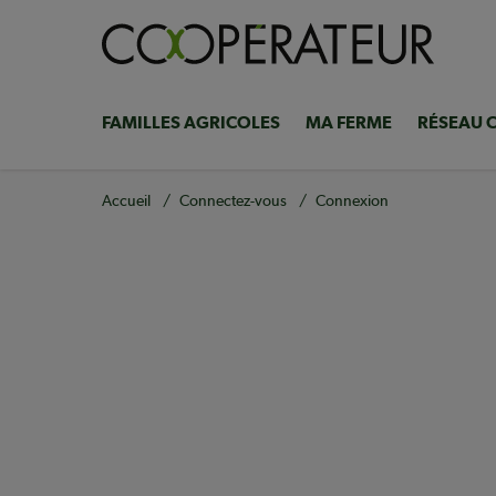
Aller
au
contenu
principal
FAMILLES AGRICOLES
MA FERME
RÉSEAU 
Navigation
principale
Fil
Accueil
Connectez-vous
Connexion
d'Ariane