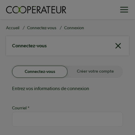
Aller
Toggle
au
contenu
principal
Fil
Accueil
Connectez-vous
Connexion
d'Ariane
Connectez-vous
Créer votre compte
Connectez-vous
Entrez vos informations de connexion
Courriel