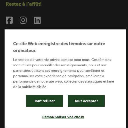
Restez à l’affût!
Ce site Web enregistre des témoins sur votre
ordinateur.
Abonnement à l’infolettre
Le respect de votre vie privée compte pour nous. Ces témoins
sont utilisés pour recueillir des renseignements, nous et nos
partenaires utilisons ces renseignements pour améliorer et
personnaliser votre expérience de navigation, améliorer la
Coopérateur est publié par Sollio Groupe Coopératif.
performance de notre site web, collecter des statistiques et faire
Il est l’outil d’information de la coopération agricole
québécoise.
de la publicité ciblée.
Tout refuser
Tout accepter
Footer
Politique de vie privée
Personnaliser vos choix
legal
© 2026 - Coopérateur - Tous droits réservés