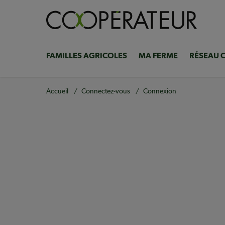
Aller
au
contenu
principal
FAMILLES AGRICOLES
MA FERME
RÉSEAU 
Navigation
principale
Fil
Accueil
Connectez-vous
Connexion
d'Ariane