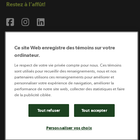
Restez à l’affût!
Ce site Web enregistre des témoins sur votre
ordinateur.
Abonnement à l’infolettre
Le respect de votre vie privée compte pour nous. Ces témoins
sont utilisés pour recueillir des renseignements, nous et nos
partenaires utilisons ces renseignements pour améliorer et
personnaliser votre expérience de navigation, améliorer la
Coopérateur est publié par Sollio Groupe Coopératif.
performance de notre site web, collecter des statistiques et faire
Il est l’outil d’information de la coopération agricole
québécoise.
de la publicité ciblée.
Tout refuser
Tout accepter
Footer
Politique de vie privée
Personnaliser vos choix
legal
© 2026 - Coopérateur - Tous droits réservés