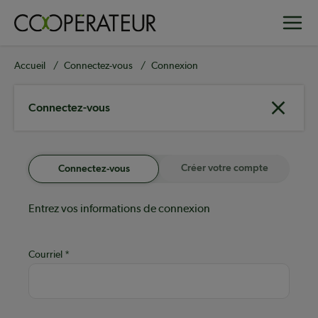
Aller
Toggle
au
contenu
principal
Fil
Accueil
Connectez-vous
Connexion
d'Ariane
Connectez-vous
Créer votre compte
Connectez-vous
Entrez vos informations de connexion
Courriel