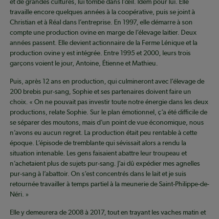
et de grandes cultures, lui tombe dans l’œil. Idem pour lui. Elle
travaille encore quelques années à la coopérative, puis se joint à
Christian et à Réal dans l’entreprise. En 1997, elle démarre à son
compte une production ovine en marge de l’élevage laitier. Deux
années passent. Elle devient actionnaire de la Ferme Lénique et la
production ovine y est intégrée. Entre 1995 et 2000, leurs trois
garçons voient le jour, Antoine, Étienne et Mathieu.
Puis, après 12 ans en production, qui culmineront avec l’élevage de
200 brebis pur-sang, Sophie et ses partenaires doivent faire un
choix. « On ne pouvait pas investir toute notre énergie dans les deux
productions, relate Sophie. Sur le plan émotionnel, ç’a été difficile de
se séparer des moutons, mais d’un point de vue économique, nous
n’avons eu aucun regret. La production était peu rentable à cette
époque. L’épisode de tremblante qui sévissait alors a rendu la
situation intenable. Les gens faisaient abattre leur troupeau et
n’achetaient plus de sujets pur-sang. J’ai dû expédier mes agnelles
pur-sang à l’abattoir. On s’est concentrés dans le lait et je suis
retournée travailler à temps partiel à la meunerie de Saint-Philippe-de-
Néri. »
Elle y demeurera de 2008 à 2017, tout en trayant les vaches matin et