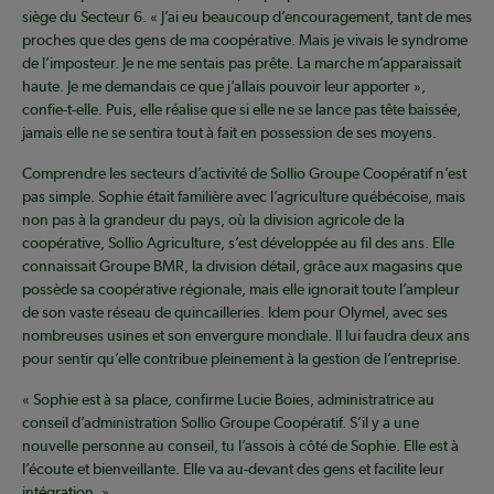
siège du Secteur 6. « J’ai eu beaucoup d’encouragement, tant de mes
proches que des gens de ma coopérative. Mais je vivais le syndrome
de l’imposteur. Je ne me sentais pas prête. La marche m’apparaissait
haute. Je me demandais ce que j’allais pouvoir leur apporter »,
confie-t-elle. Puis, elle réalise que si elle ne se lance pas tête baissée,
jamais elle ne se sentira tout à fait en possession de ses moyens.
Comprendre les secteurs d’activité de Sollio Groupe Coopératif n’est
pas simple. Sophie était familière avec l’agriculture québécoise, mais
non pas à la grandeur du pays, où la division agricole de la
coopérative, Sollio Agriculture, s’est développée au fil des ans. Elle
connaissait Groupe BMR, la division détail, grâce aux magasins que
possède sa coopérative régionale, mais elle ignorait toute l’ampleur
de son vaste réseau de quincailleries. Idem pour Olymel, avec ses
nombreuses usines et son envergure mondiale. Il lui faudra deux ans
pour sentir qu’elle contribue pleinement à la gestion de l’entreprise.
« Sophie est à sa place, confirme Lucie Boies, administratrice au
conseil d’administration Sollio Groupe Coopératif. S’il y a une
nouvelle personne au conseil, tu l’assois à côté de Sophie. Elle est à
l’écoute et bienveillante. Elle va au-devant des gens et facilite leur
intégration. »