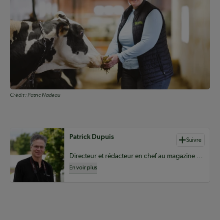
Crédit :
Patric Nadeau
Auteurs de contenu
Patrick Dupuis
Suivre
Directeur et rédacteur en chef au magazine Coopérateur
En voir plus
Coopérateur