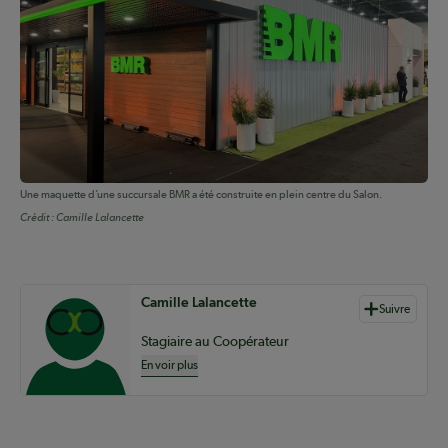
Une maquette d’une succursale BMR a été construite en plein centre du Salon.
Crédit :
Camille Lalancette
Auteurs de contenu
Camille Lalancette
Suivre
Stagiaire au Coopérateur
En voir plus