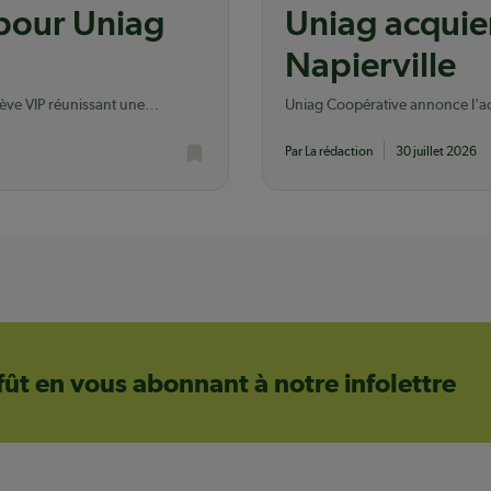
 pour Uniag
Uniag acquier
Napierville
lève VIP réunissant une
Uniag Coopérative annonce l'acq
dont elle possédait déjà le terrai
Par La rédaction
30 juillet 2026
ffût en vous abonnant à notre infolettre