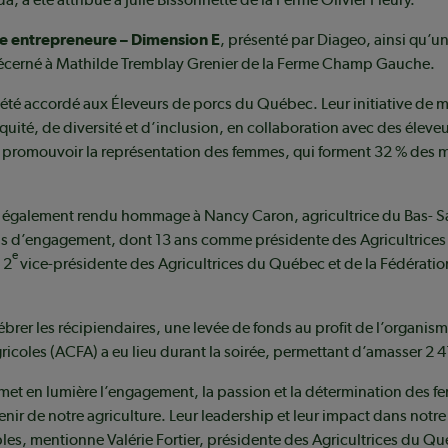
e entrepreneure – Dimension E
, présenté par Diageo, ainsi qu’u
décerné à Mathilde Tremblay Grenier de la Ferme Champ Gauche.
été accordé aux Éleveurs de porcs du Québec. Leur initiative de m
quité, de diversité et d’inclusion, en collaboration avec des éleve
 à promouvoir la représentation des femmes, qui forment 32 % des
.
 également rendu hommage à Nancy Caron, agricultrice du Bas- Sa
ns d’engagement, dont 13 ans comme présidente des Agricultrices 
e
 2
vice-présidente des Agricultrices du Québec et de la Fédératio
ébrer les récipiendaires, une levée de fonds au profit de l’organis
gricoles (ACFA) a eu lieu durant la soirée, permettant d’amasser 2 4
 met en lumière l’engagement, la passion et la détermination des 
enir de notre agriculture. Leur leadership et leur impact dans no
les, mentionne Valérie Fortier, présidente des Agricultrices du Qu