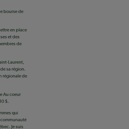
ne bourse de
ettre en place
uses et des
 membres de
int-Laurent,
de sa région.
n régionale de
me Au coeur
10 $.
femmes qui
tre communauté
ébec. Je suis