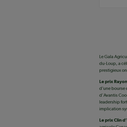
Le Gala Agricu
du-Loup, a cél
prestigieux on
Le prix Rayo
d’une bourse d
d'Avantis Coop
leadership fort
implication s
Le prix Clin d’
agricole Canada