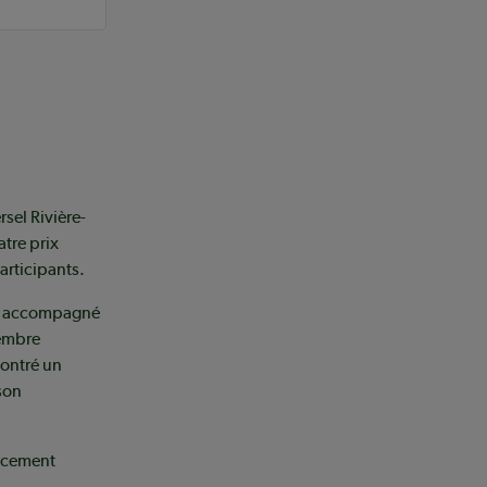
sel Rivière-
tre prix
articipants.
f, accompagné
membre
montré un
 son
ancement