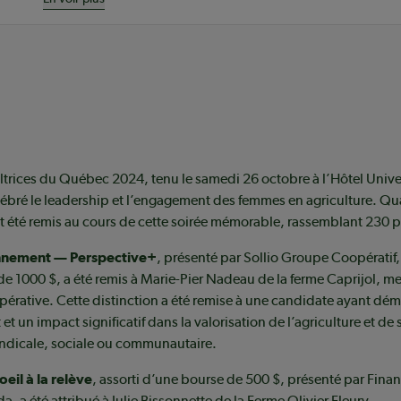
ltrices du Québec 2024, tenu le samedi 26 octobre à l’Hôtel Univer
ébré le leadership et l’engagement des femmes en agriculture. Qua
t été remis au cours de cette soirée mémorable, rassemblant 230 p
nnement — Perspective+
, présenté par Sollio Groupe Coopérati
e 1000 $, a été remis à Marie-Pier Nadeau de la ferme Caprijol, 
érative. Cette distinction a été remise à une candidate ayant dé
 et un impact significatif dans la valorisation de l’agriculture et de
yndicale, sociale ou communautaire.
oeil à la relève
, assorti d’une bourse de 500 $, présenté par Fin
, a été attribué à Julie Bissonnette de la Ferme Olivier Fleury.