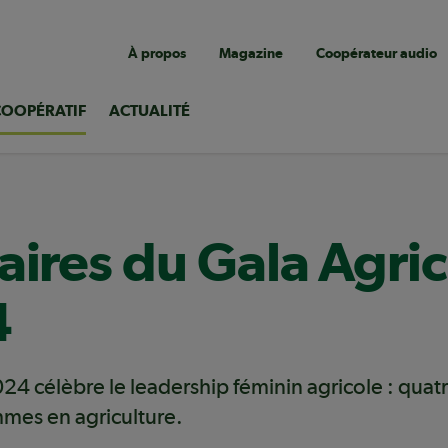
Navigation
À propos
Magazine
Coopérateur audio
utilitaire
COOPÉRATIF
ACTUALITÉ
aires du Gala Agric
4
4 célèbre le leadership féminin agricole : quatre
es en agriculture.