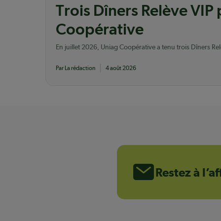
Trois Dîners Relève VIP
Coopérative
En juillet 2026, Uniag Coopérative a tenu trois Dîners Re
vingtaine de jeunes producteurs agricoles membres.
Par La rédaction
4 août 2026
Restez à l’a