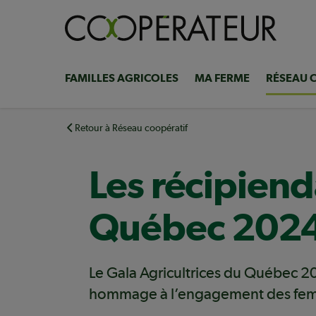
Aller
au
contenu
principal
FAMILLES AGRICOLES
MA FERME
RÉSEAU 
Navigation
principale
Retour à Réseau coopératif
Les récipiend
Québec 202
Le Gala Agricultrices du Québec 202
hommage à l’engagement des femm