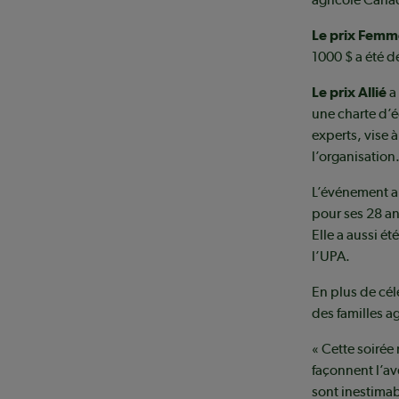
Le prix Femm
1000 $ a été 
Le prix Allié
a 
une charte d’é
experts, vise
l’organisation
L’événement a
pour ses 28 a
Elle a aussi été
l’UPA.
En plus de cél
des familles a
« Cette soirée
façonnent l’av
sont inestimab