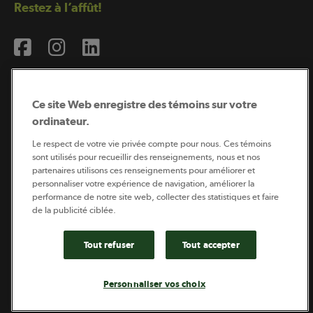
Restez à l’affût!
Ce site Web enregistre des témoins sur votre
ordinateur.
Abonnement à l’infolettre
Le respect de votre vie privée compte pour nous. Ces témoins
sont utilisés pour recueillir des renseignements, nous et nos
partenaires utilisons ces renseignements pour améliorer et
personnaliser votre expérience de navigation, améliorer la
Coopérateur est publié par Sollio Groupe Coopératif.
performance de notre site web, collecter des statistiques et faire
Il est l’outil d’information de la coopération agricole
de la publicité ciblée.
québécoise.
Tout refuser
Tout accepter
Footer
Politique de vie privée
Personnaliser vos choix
legal
© 2026 - Coopérateur - Tous droits réservés