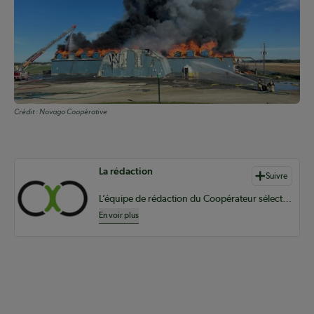
Crédit :
Novago Coopérative
Auteurs de contenu
La rédaction
Suivre
L’équipe de rédaction du Coopérateur sélectionne du contenu pertinent à vos informations coopératives à l’échelle provinciale, nationale et internationale.
En voir plus