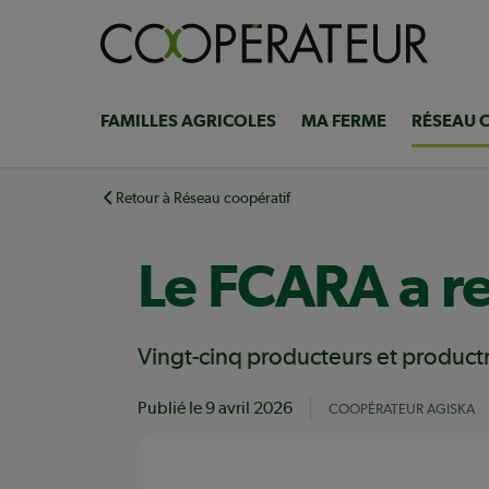
Aller
au
contenu
principal
FAMILLES AGRICOLES
MA FERME
RÉSEAU 
Navigation
principale
Retour à Réseau coopératif
Le FCARA a r
Vingt-cinq producteurs et product
Publié le
9 avril 2026
COOPÉRATEUR AGISKA