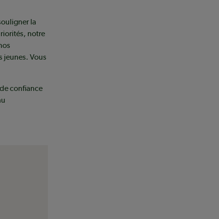
ouligner la
iorités, notre
 nos
rs jeunes. Vous
 de confiance
au