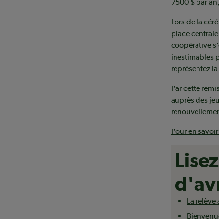
7500 $ par an,
Lors de la cér
place centrale
coopérative s’
inestimables p
représentez la 
Par cette remi
auprès des jeu
renouvellement
Pour en savoir
Lise
d'av
La relève 
Bienvenue