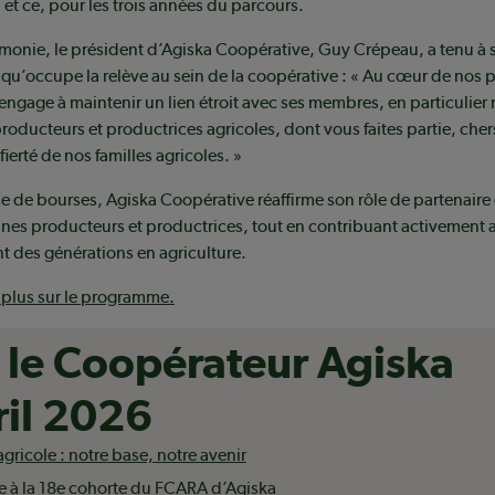
 et ce, pour les trois années du parcours.
émonie, le président d’Agiska Coopérative, Guy Crépeau, a tenu à s
 qu’occupe la relève au sein de la coopérative : « Au cœur de nos pr
engage à maintenir un lien étroit avec ses membres, en particulier
roducteurs et productrices agricoles, dont vous faites partie, che
fierté de nos familles agricoles. »
se de bourses, Agiska Coopérative réaffirme son rôle de partenaire
nes producteurs et productrices, tout en contribuant activement 
 des générations en agriculture.
 plus sur le programme.
z le Coopérateur Agiska
ril 2026
agricole : notre base, notre avenir
 à la 18e cohorte du FCARA d’Agiska