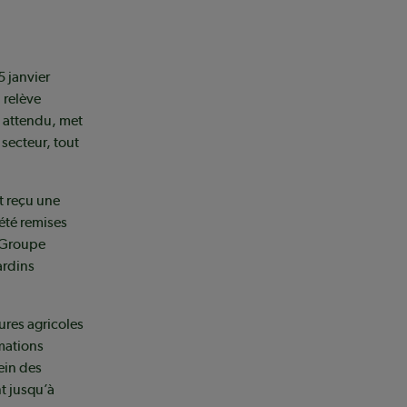
5 janvier
 relève
 attendu, met
 secteur, tout
t reçu une
été remises
o Groupe
ardins
res agricoles
rmations
sein des
t jusqu’à