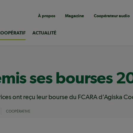
Navigation
À propos
Magazine
Coopérateur audio
utilitaire
COOPÉRATIF
ACTUALITÉ
emis ses bourses 
rices ont reçu leur bourse du FCARA d’Agiska Co
COOPÉRATIVE