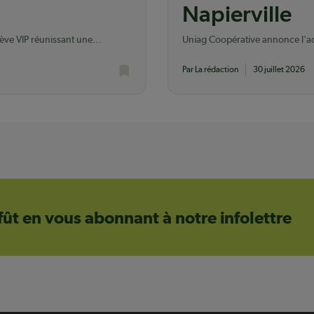
Napierville
lève VIP réunissant une
Uniag Coopérative annonce l'acq
dont elle possédait déjà le terrai
Par La rédaction
30 juillet 2026
ffût en vous abonnant à notre infolettre