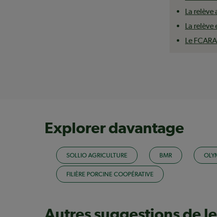
La relève 
La relève
Le FCARA
Explorer davantage
SOLLIO AGRICULTURE
BMR
OLY
FILIÈRE PORCINE COOPÉRATIVE
Autres suggestions de l