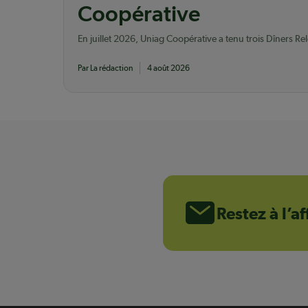
Coopérative
En juillet 2026, Uniag Coopérative a tenu trois Dîners Re
vingtaine de jeunes producteurs agricoles membres.
Par La rédaction
4 août 2026
Restez à l’a