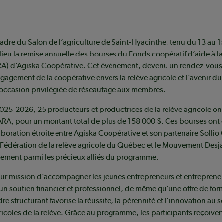
cadre du Salon de l’agriculture de Saint-Hyacinthe, tenu du 13 au 1
lieu la remise annuelle des bourses du Fonds coopératif d’aide à la
RA) d’Agiska Coopérative. Cet événement, devenu un rendez-vous
ngagement de la coopérative envers la relève agricole et l’avenir du
 occasion privilégiée de réseautage aux membres.
025-2026, 25 producteurs et productrices de la relève agricole on
RA, pour un montant total de plus de 158 000 $. Ces bourses ont 
laboration étroite entre Agiska Coopérative et son partenaire Solli
 Fédération de la relève agricole du Québec et le Mouvement Desj
ement parmi les précieux alliés du programme.
ur mission d’accompagner les jeunes entrepreneurs et entrepreneu
t un soutien financier et professionnel, de même qu’une offre de fo
re structurant favorise la réussite, la pérennité et l’innovation au 
ricoles de la relève. Grâce au programme, les participants reçoiven