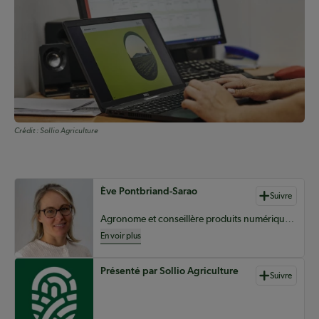
Crédit :
Sollio Agriculture
Auteurs de contenu
Ève Pontbriand-Sarao
Suivre
Agronome et conseillère produits numériques et innovation chez Sollio Agriculture
En voir plus
Présenté par Sollio Agriculture
Suivre