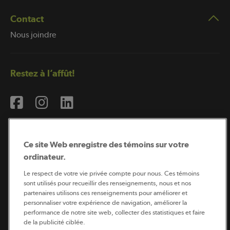
Contact
Nous joindre
Restez à l’affût!
Ce site Web enregistre des témoins sur votre
ordinateur.
Abonnement à l’infolettre
Le respect de votre vie privée compte pour nous. Ces témoins
sont utilisés pour recueillir des renseignements, nous et nos
partenaires utilisons ces renseignements pour améliorer et
personnaliser votre expérience de navigation, améliorer la
Coopérateur est publié par Sollio Groupe Coopératif.
performance de notre site web, collecter des statistiques et faire
Il est l’outil d’information de la coopération agricole
de la publicité ciblée.
québécoise.