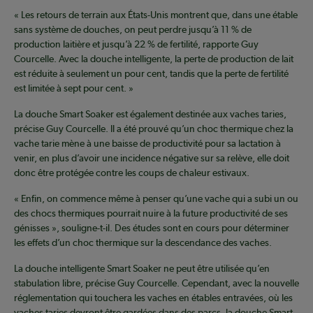
« Les retours de terrain aux États-Unis montrent que, dans une étable
sans système de douches, on peut perdre jusqu’à 11 % de
production laitière et jusqu’à 22 % de fertilité, rapporte Guy
Courcelle. Avec la douche intelligente, la perte de production de lait
est réduite à seulement un pour cent, tandis que la perte de fertilité
est limitée à sept pour cent. »
La douche Smart Soaker est également destinée aux vaches taries,
précise Guy Courcelle. Il a été prouvé qu’un choc thermique chez la
vache tarie mène à une baisse de productivité pour sa lactation à
venir, en plus d’avoir une incidence négative sur sa relève, elle doit
donc être protégée contre les coups de chaleur estivaux.
« Enfin, on commence même à penser qu’une vache qui a subi un ou
des chocs thermiques pourrait nuire à la future productivité de ses
génisses », souligne-t-il. Des études sont en cours pour déterminer
les effets d’un choc thermique sur la descendance des vaches.
La douche intelligente Smart Soaker ne peut être utilisée qu’en
stabulation libre, précise Guy Courcelle. Cependant, avec la nouvelle
réglementation qui touchera les vaches en étables entravées, où les
vaches taries devront être gardées dans des parcs, la douche Smart