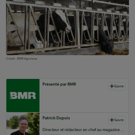
Crédit :
BMR-Agrizone
Auteurs de contenu
Présenté par BMR
Suivre
Patrick Dupuis
Suivre
Directeur et rédacteur en chef au magazine Coopérateur