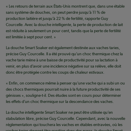
« Les retours de terrain aux États-Unis montrent que, dans une étable
sans système de douches, on peut perdre jusqu’à 11 % de
production laitière et jusqu’à 22 % de fertilité, rapporte Guy
Courcelle. Avec la douche intelligente, la perte de production de lait
est réduite à seulement un pour cent, tandis que la perte de fertilité
est limitée à sept pour cent. »
La douche Smart Soaker est également destinée aux vaches taries,
précise Guy Courcelle. Il a été prouvé qu’un choc thermique chez la
vache tarie mène à une baisse de productivité pour sa lactation à
venir, en plus d’avoir une incidence négative sur sa relève, elle doit
donc être protégée contre les coups de chaleur estivaux.
« Enfin, on commence même à penser qu’une vache qui a subi un ou
des chocs thermiques pourrait nuire à la future productivité de ses
génisses », souligne-t-il. Des études sont en cours pour déterminer
les effets d’un choc thermique sur la descendance des vaches.
La douche intelligente Smart Soaker ne peut être utilisée qu’en
stabulation libre, précise Guy Courcelle. Cependant, avec la nouvelle
réglementation qui touchera les vaches en étables entravées, où les
vaches taries devront être gardées dans des parcs, la douche Smart