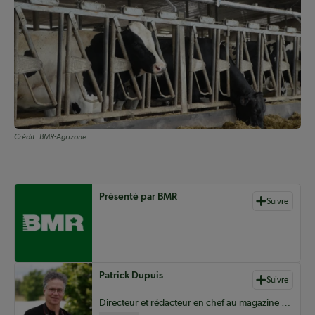
Crédit :
BMR-Agrizone
Auteurs de contenu
Présenté par BMR
Suivre
Patrick Dupuis
Suivre
Directeur et rédacteur en chef au magazine Coopérateur